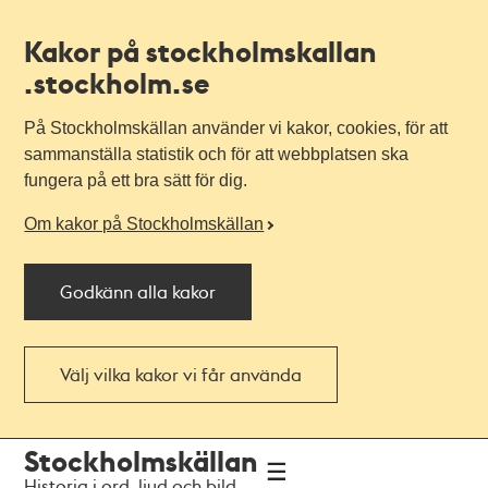
Kakor på stockholmskallan
.stockholm.se
På Stockholmskällan använder vi kakor, cookies, för att
sammanställa statistik och för att webbplatsen ska
fungera på ett bra sätt för dig.
Om kakor på Stockholmskällan
Godkänn alla kakor
Välj vilka kakor vi får använda
Till
Till
Stockholmskällan
navigationen
huvudinnehållet
Historia i ord, ljud och bild