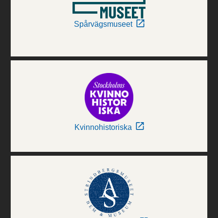
Spårvägsmuseet
Kvinnohistoriska