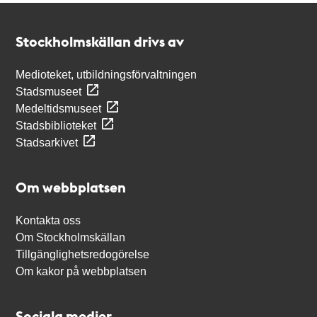
Kontakt
Stockholmskällan
Stockholmskällan drivs av
Medioteket, utbildningsförvaltningen
Stadsmuseet
Medeltidsmuseet
Stadsbiblioteket
Stadsarkivet
Om webbplatsen
Kontakta oss
Om Stockholmskällan
Tillgänglighetsredogörelse
Om kakor på webbplatsen
Sociala medier