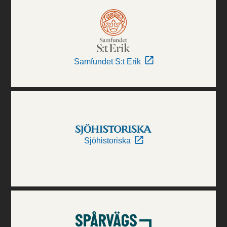
Samfundet S:t Erik
Sjöhistoriska