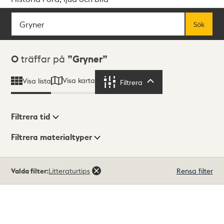
Sök
Fritextsök
Sök
Sökresultat
0
träffar på
Gryner
Visa karta
Visa lista
Filtrera
Filtrera
Filtrera tid
Filtrera materialtyper
Visningsläge
Totalt
Valda filter:
Litteraturtips
Rensa filter
0
träffar
Lista
Karta