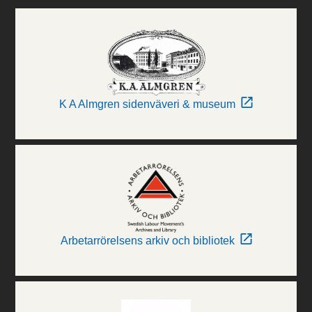
K A Almgren sidenväveri & museum
Arbetarrörelsens arkiv och bibliotek