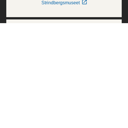
Strindbergsmuseet
Thielska Galleriet
Världskulturmuseerna