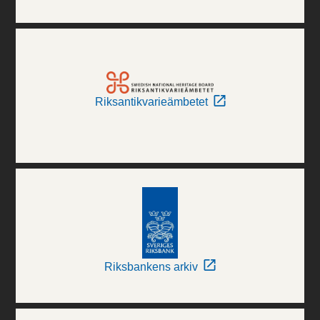
Riksantikvarieämbetet
Riksbankens arkiv