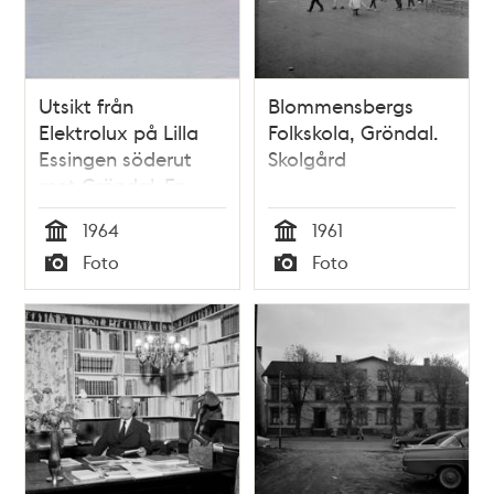
Utsikt från
Blommensbergs
Elektrolux på Lilla
Folkskola, Gröndal.
Essingen söderut
Skolgård
mot Gröndal. En
ångbåt går i
1964
1961
isrännan på
Tid
Tid
Foto
Foto
Mälaren
Typ
Typ