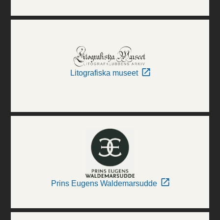
Litografiska museet
Prins Eugens Waldemarsudde