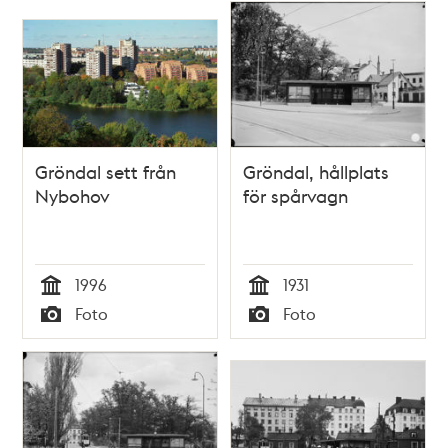
Gröndal sett från
Gröndal, hållplats
Nybohov
för spårvagn
1996
1931
Tid
Tid
Foto
Foto
Typ
Typ