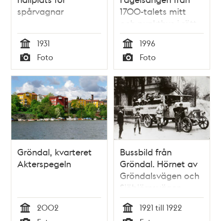
spårvagnar
1700-talets mitt
och punkthus i rött
tegel uppförda på
1931
1996
1950-talet av Olle
Tid
Tid
Foto
Foto
Engkvist.
Typ
Typ
Gröndal, kvarteret
Bussbild från
Akterspegeln
Gröndal. Hörnet av
Gröndalsvägen och
Sjöbjörnsvägen.
Fotograferad i
2002
1921 till 1922
början av 1920-
Tid
Tid