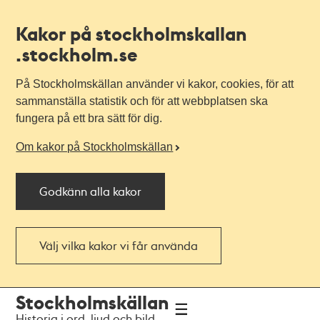
Kakor på stockholmskallan
.stockholm.se
På Stockholmskällan använder vi kakor, cookies, för att
sammanställa statistik och för att webbplatsen ska
fungera på ett bra sätt för dig.
Om kakor på Stockholmskällan
Godkänn alla kakor
Välj vilka kakor vi får använda
Till
Till
Stockholmskällan
navigationen
huvudinnehållet
Historia i ord, ljud och bild