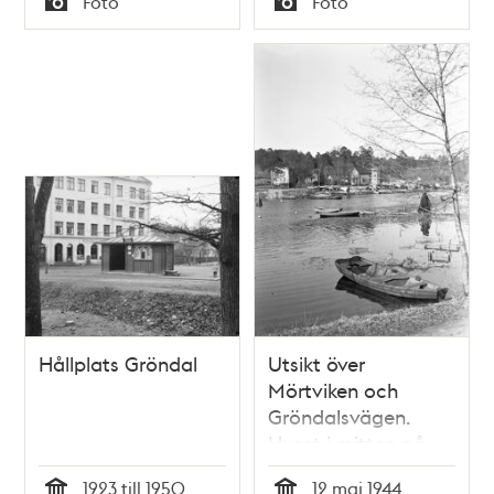
Foto
Foto
talet.
Typ
Typ
Hållplats Gröndal
Utsikt över
Mörtviken och
Gröndalsvägen.
Huset i mitten på
bilden har adressen
1923 till 1950
12 maj 1944