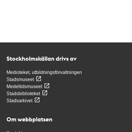
Kontakt
Stockholmskällan
Stockholmskällan drivs av
Medioteket, utbildningsförvaltningen
Stadsmuseet
Medeltidsmuseet
Stadsbiblioteket
Stadsarkivet
Om webbplatsen