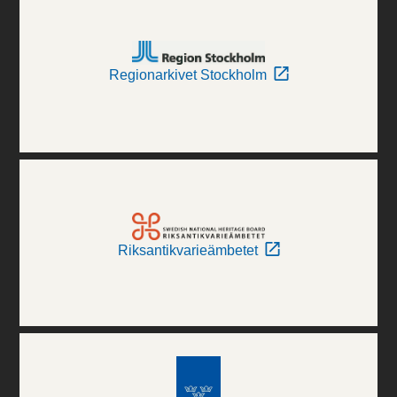
Regionarkivet Stockholm
Riksantikvarieämbetet