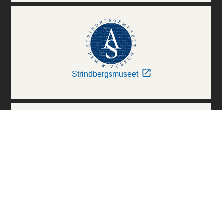
Strindbergsmuseet
Thielska Galleriet