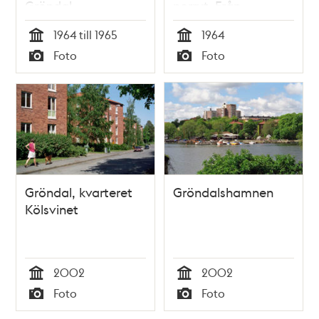
Gröndal
norrut. Från
Nybohovsberget.
1964 till 1965
1964
Under Essingeledens
Tid
Tid
Foto
Foto
anläggande
Typ
Typ
Gröndal, kvarteret
Gröndalshamnen
Kölsvinet
2002
2002
Tid
Tid
Foto
Foto
Typ
Typ