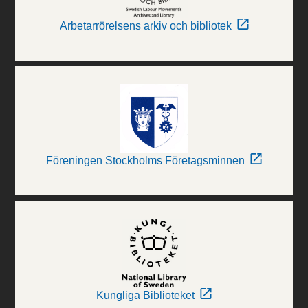
Arbetarrörelsens arkiv och bibliotek
Föreningen Stockholms Företagsminnen
Kungliga Biblioteket