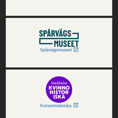
Spårvägsmuseet
Kvinnohistoriska