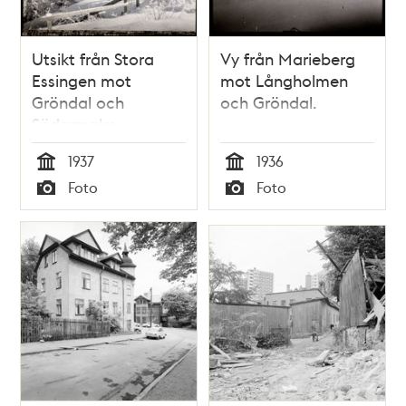
Utsikt från Stora
Vy från Marieberg
Essingen mot
mot Långholmen
Gröndal och
och Gröndal.
Södermalm
1937
1936
Tid
Tid
Foto
Foto
Typ
Typ