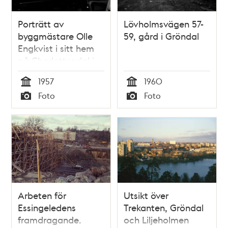
Porträtt av
Lövholmsvägen 57-
byggmästare Olle
59, gård i Gröndal
Engkvist i sitt hem
på Charlottendal i
Gröndal.
1957
1960
Tid
Tid
Foto
Foto
Typ
Typ
Arbeten för
Utsikt över
Essingeledens
Trekanten, Gröndal
framdragande.
och Liljeholmen