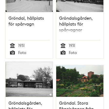
Gröndal, hållplats
Gröndalsgården,
för spårvagn
hållplats för
spårvagnar
1931
1931
Tid
Tid
Foto
Foto
Typ
Typ
Gröndalsgården,
Gröndal. Stora
hållplats för
Fågelsången från