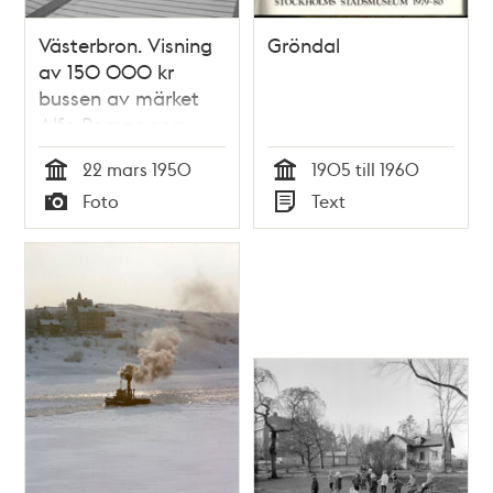
Västerbron. Visning
Gröndal
av 150 000 kr
bussen av märket
Alfa Romeo som
trafikerade linje 98,
22 mars 1950
1905 till 1960
Slussen - Gröndal.
Tid
Tid
Foto
Text
Bilden troligen
Typ
Typ
tagen vid
pressvisningen av
bussen då den gick
en specialrunda.