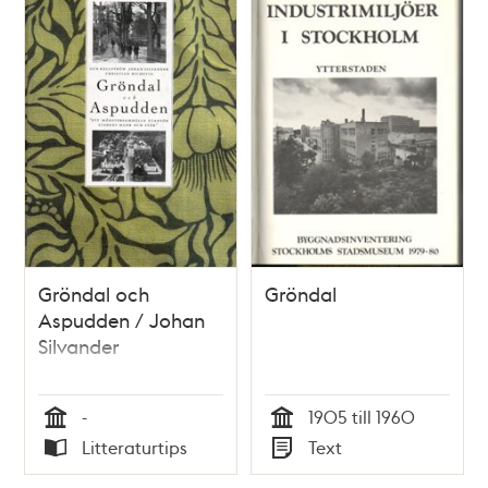
Gröndal och
Gröndal
Aspudden / Johan
Silvander
-
1905 till 1960
Tid
Tid
Litteraturtips
Text
Typ
Typ