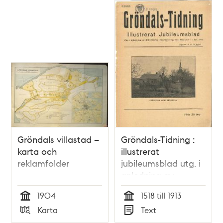
Gröndals villastad –
Gröndals-Tidning :
karta och
illustrerat
reklamfolder
jubileumsblad utg. i
anledning av
Brännkyrka
1904
1518 till 1913
inkorporering med
Tid
Tid
Karta
Text
Stockholm 1 jan. 1913
Typ
Typ