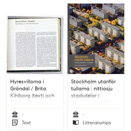
Hyresvillorna i
Stockholm utanför
Gröndal / Brita
tullarna : nittiosju
Kihlborg (text) och
stadsdelar i
Göran Fredriksson
ytterstaden / Göran
(foto)
Söderström,
-
-
redaktör ;
Tid
Tid
Text
Litteraturtips
författare: Siv
Typ
Typ
Bernhardsson m.fl. ;