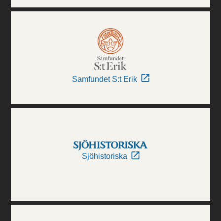
Samfundet S:t Erik
Sjöhistoriska