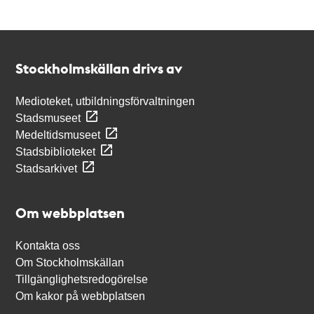
Kontakt
Stockholmskällan
Stockholmskällan drivs av
Medioteket, utbildningsförvaltningen
Stadsmuseet
Medeltidsmuseet
Stadsbiblioteket
Stadsarkivet
Om webbplatsen
Kontakta oss
Om Stockholmskällan
Tillgänglighetsredogörelse
Om kakor på webbplatsen