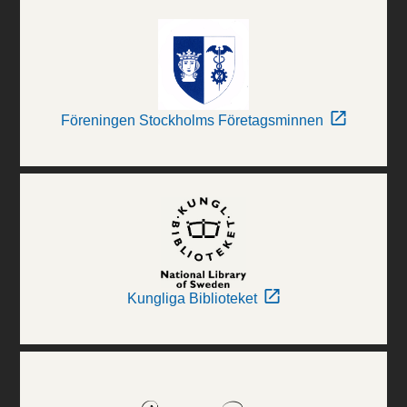
Föreningen Stockholms Företagsminnen
Kungliga Biblioteket