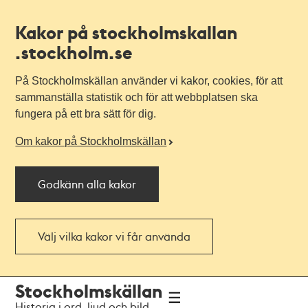
Kakor på stockholmskallan
.stockholm.se
På Stockholmskällan använder vi kakor, cookies, för att
sammanställa statistik och för att webbplatsen ska
fungera på ett bra sätt för dig.
Om kakor på Stockholmskällan
Godkänn alla kakor
Välj vilka kakor vi får använda
Till
Till
Stockholmskällan
navigationen
huvudinnehållet
Historia i ord, ljud och bild