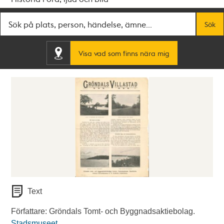
Fritextsök
Sök
Visa vad som finns nära mig
Text
Författare: Gröndals Tomt- och Byggnadsaktiebolag.
Stadsmuseet