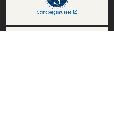
Strindbergsmuseet
Thielska Galleriet
Världskulturmuseerna