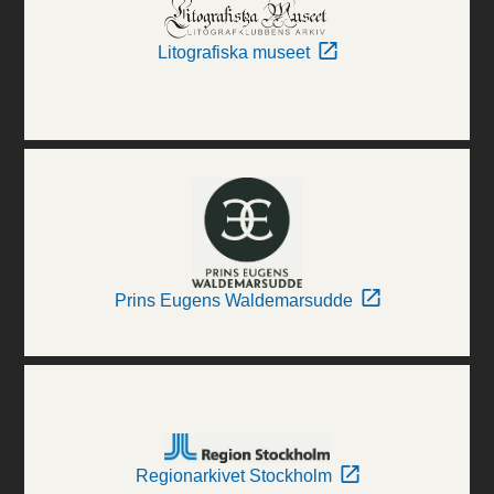
Litografiska museet
Prins Eugens Waldemarsudde
Regionarkivet Stockholm