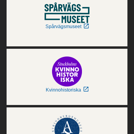
Spårvägsmuseet
Kvinnohistoriska