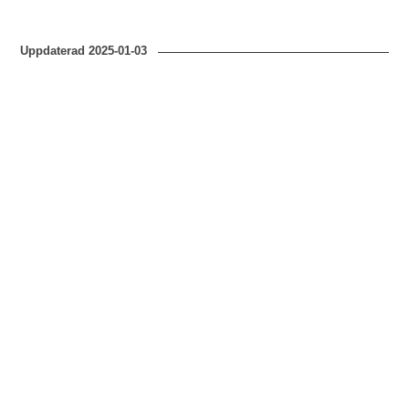
fotografer: Göran
Fredriksson, Ingrid
Uppdaterad
2025-01-03
Johansson.