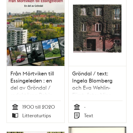
och
teman
Från Mörtviken till
Gröndal / text:
Essingeleden : en
Ingela Blomberg
del av Gröndal /
och Eva Wehlin-
redaktörer: Robin
Fürst, foto: Nino
Lapidus och Ingrid
Monastra
1900 till 2020
-
W. Severin
Tid
Tid
Litteraturtips
Text
Typ
Typ