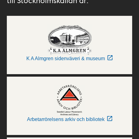
till Stockholmskällan är:
K A Almgren sidenväveri & museum
Arbetarrörelsens arkiv och bibliotek