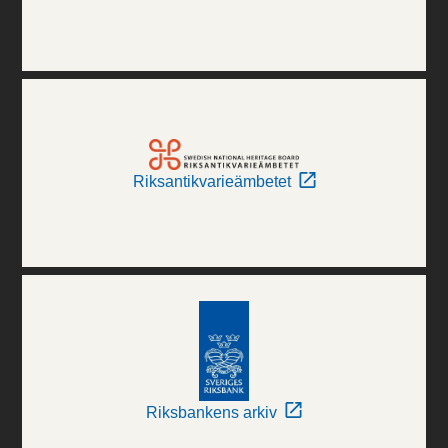
Riksantikvarieämbetet
Riksbankens arkiv