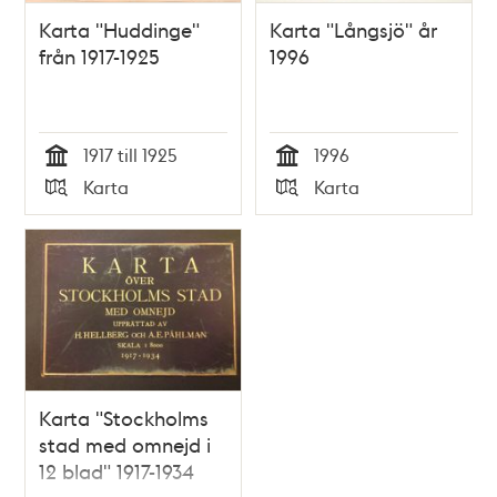
Karta "Huddinge"
Karta "Långsjö" år
från 1917-1925
1996
1917 till 1925
1996
Tid
Tid
Karta
Karta
Typ
Typ
Karta "Stockholms
stad med omnejd i
12 blad" 1917-1934