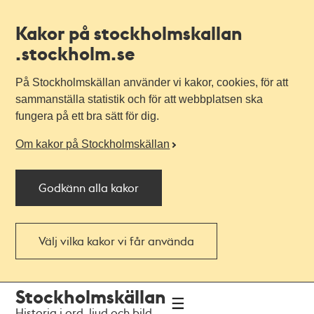
Kakor på stockholmskallan
.stockholm.se
På Stockholmskällan använder vi kakor, cookies, för att
sammanställa statistik och för att webbplatsen ska
fungera på ett bra sätt för dig.
Om kakor på Stockholmskällan
Godkänn alla kakor
Välj vilka kakor vi får använda
Till
Till
Stockholmskällan
navigationen
huvudinnehållet
Historia i ord, ljud och bild