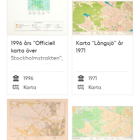
1996 års "Officiell
Karta "Långsjö" år
karta över
1971
Stockholmstrakten",
samlingspost 16
blad
1996
1971
Tid
Tid
Karta
Karta
Typ
Typ