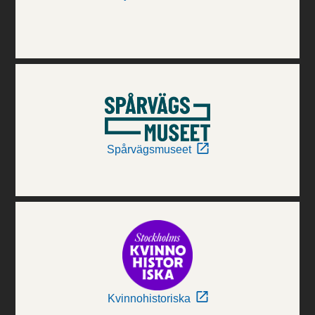
Spårvägsmuseet
Kvinnohistoriska