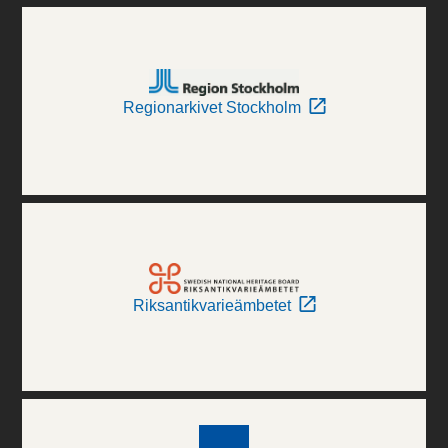
Regionarkivet Stockholm
Riksantikvarieämbetet