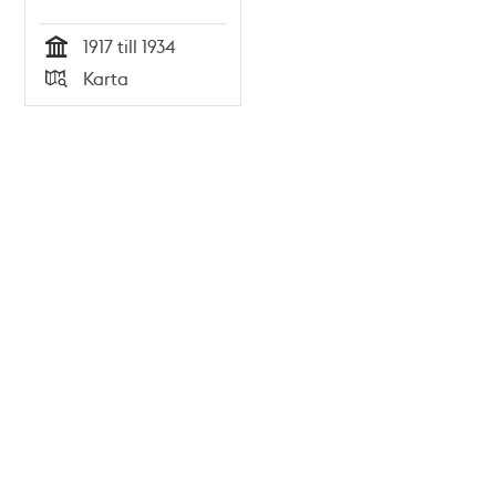
1917 till 1934
Tid
Karta
Typ