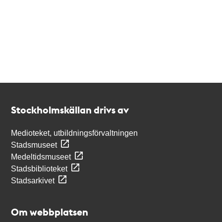
Kontakt
Stockholmskällan
Stockholmskällan drivs av
Medioteket, utbildningsförvaltningen
Stadsmuseet
Medeltidsmuseet
Stadsbiblioteket
Stadsarkivet
Om webbplatsen