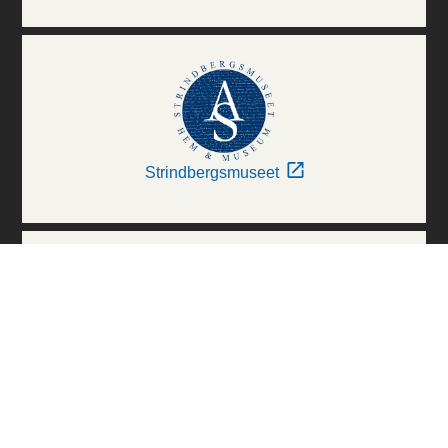
Strindbergsmuseet
Thielska Galleriet