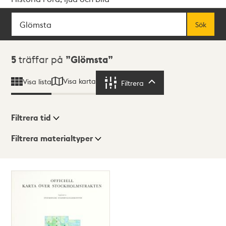
Sök
Fritextsök
Sök
Sökresultat
5
träffar på
Glömsta
Visa karta
Visa lista
Filtrera
Filtrera
Filtrera tid
Filtrera materialtyper
Visningsläge
Totalt
5
träffar
Lista
Karta