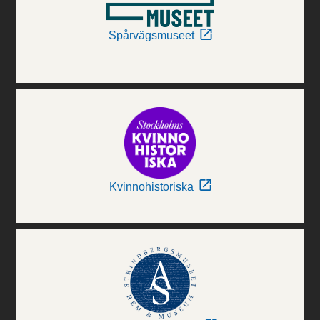
Spårvägsmuseet
Kvinnohistoriska