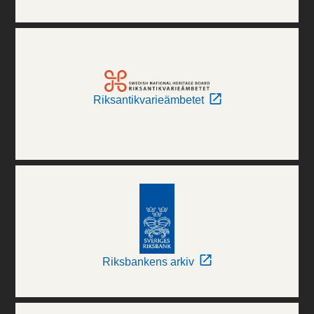
Riksantikvarieämbetet
Riksbankens arkiv