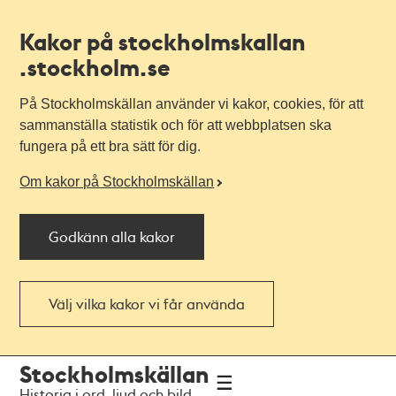
Kakor på stockholmskallan
.stockholm.se
På Stockholmskällan använder vi kakor, cookies, för att
sammanställa statistik och för att webbplatsen ska
fungera på ett bra sätt för dig.
Om kakor på Stockholmskällan
Godkänn alla kakor
Välj vilka kakor vi får använda
Till
Till
Stockholmskällan
navigationen
huvudinnehållet
Historia i ord, ljud och bild