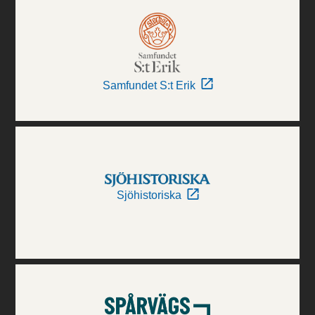
Samfundet S:t Erik
Sjöhistoriska