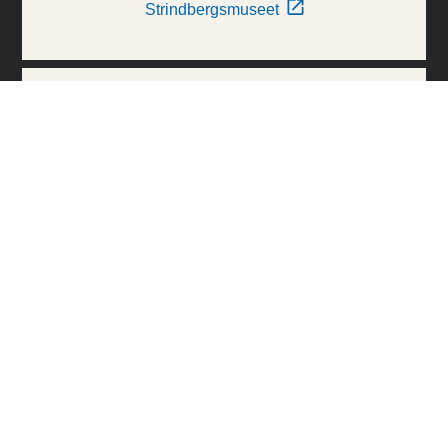
Strindbergsmuseet
Thielska Galleriet
Världskulturmuseerna