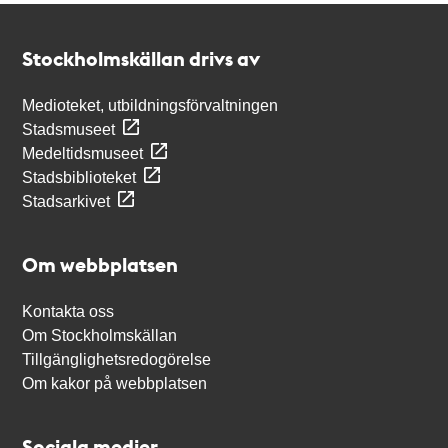
Kontakt
Stockholmskällan
Stockholmskällan drivs av
Medioteket, utbildningsförvaltningen
Stadsmuseet
Medeltidsmuseet
Stadsbiblioteket
Stadsarkivet
Om webbplatsen
Kontakta oss
Om Stockholmskällan
Tillgänglighetsredogörelse
Om kakor på webbplatsen
Sociala medier