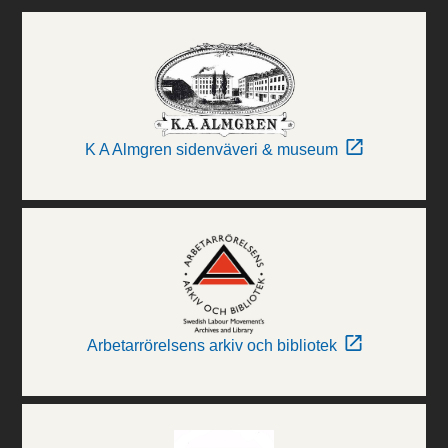
K A Almgren sidenväveri & museum
Arbetarrörelsens arkiv och bibliotek