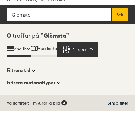
Sök
Fritextsök
Sök
Sökresultat
0
träffar på
Glömsta
Visa karta
Visa lista
Filtrera
Filtrera
Filtrera tid
Filtrera materialtyper
Visningsläge
Totalt
Valda filter:
Film & rörlig bild
Rensa filter
0
träffar
Lista
Karta