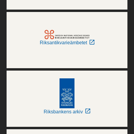
Riksantikvarieämbetet
Riksbankens arkiv