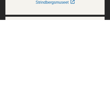
Strindbergsmuseet
Thielska Galleriet
Världskulturmuseerna