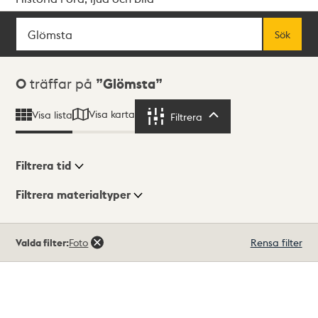
Sök
Fritextsök
Sök
Sökresultat
0
träffar på
Glömsta
Visa karta
Visa lista
Filtrera
Filtrera
Filtrera tid
Filtrera materialtyper
Visningsläge
Totalt
Valda filter:
Foto
Rensa filter
0
träffar
Lista
Karta