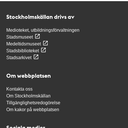
Kontakt
Stockholmskällan
Stockholmskällan drivs av
Medioteket, utbildningsförvaltningen
Stadsmuseet
Medeltidsmuseet
Stadsbiblioteket
Stadsarkivet
Om webbplatsen
Kontakta oss
Om Stockholmskällan
Tillgänglighetsredogörelse
Om kakor på webbplatsen
Sociala medier