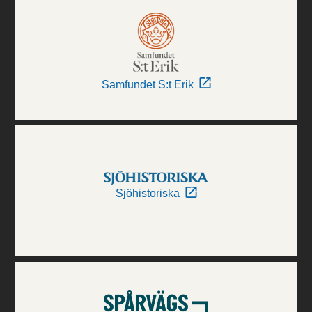
Samfundet S:t Erik
Sjöhistoriska