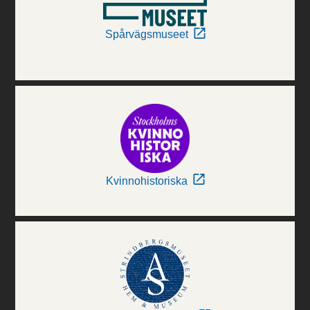
Spårvägsmuseet
Kvinnohistoriska