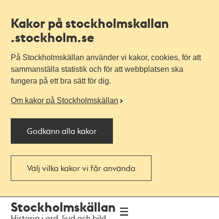
Kakor på stockholmskallan
.stockholm.se
På Stockholmskällan använder vi kakor, cookies, för att
sammanställa statistik och för att webbplatsen ska
fungera på ett bra sätt för dig.
Om kakor på Stockholmskällan
Godkänn alla kakor
Välj vilka kakor vi får använda
Till
Till
Stockholmskällan
navigationen
huvudinnehållet
Historia i ord, ljud och bild