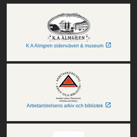
K A Almgren sidenväveri & museum
Arbetarrörelsens arkiv och bibliotek