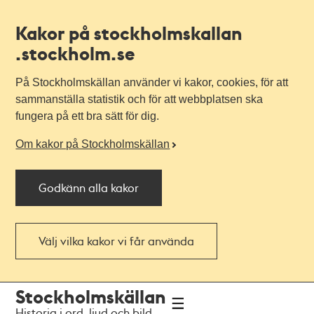
Kakor på stockholmskallan
.stockholm.se
På Stockholmskällan använder vi kakor, cookies, för att
sammanställa statistik och för att webbplatsen ska
fungera på ett bra sätt för dig.
Om kakor på Stockholmskällan
Godkänn alla kakor
Välj vilka kakor vi får använda
Till
Till
Stockholmskällan
navigationen
huvudinnehållet
Historia i ord, ljud och bild