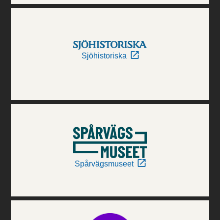
Sjöhistoriska
Spårvägsmuseet