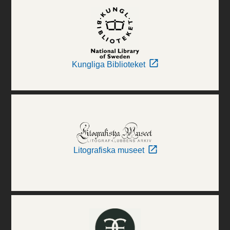
Kungliga Biblioteket
Litografiska museet