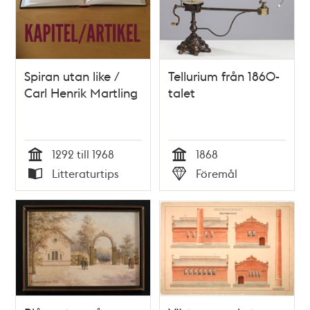
Spiran utan like /
Tellurium från 1860-
Carl Henrik Martling
talet
1292 till 1968
1868
Tid
Tid
Litteraturtips
Föremål
Typ
Typ