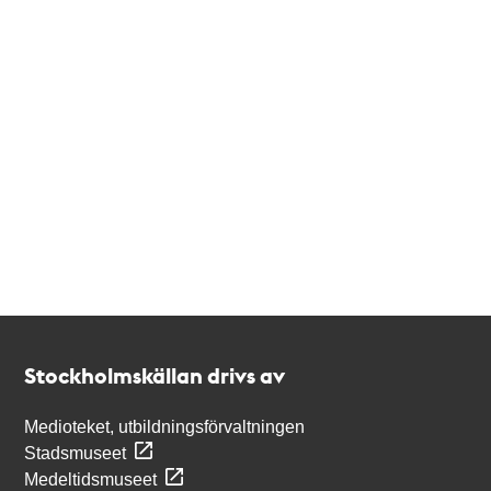
Kontakt
Stockholmskällan
Stockholmskällan drivs av
Medioteket, utbildningsförvaltningen
Stadsmuseet
Medeltidsmuseet