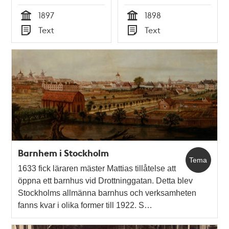
1897
1898
Tid
Tid
Text
Text
Typ
Typ
Barnhem i Stockholm
Tema
1633 fick läraren mäster Mattias tillåtelse att
öppna ett barnhus vid Drottninggatan. Detta blev
Stockholms allmänna barnhus och verksamheten
fanns kvar i olika former till 1922. S…