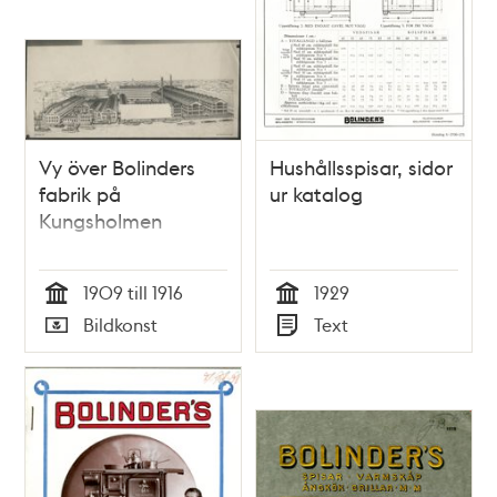
Vy över Bolinders
Hushållsspisar, sidor
fabrik på
ur katalog
Kungsholmen
1909 till 1916
1929
Tid
Tid
Bildkonst
Text
Typ
Typ