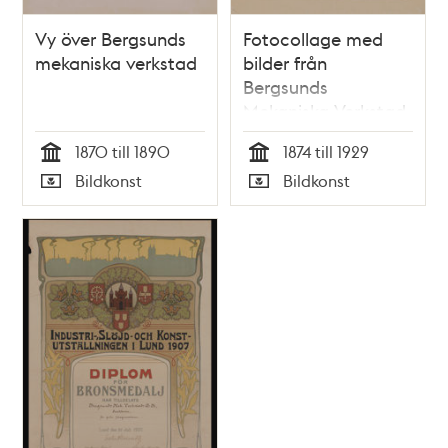
Vy över Bergsunds
Fotocollage med
mekaniska verkstad
bilder från
Bergsunds
Mekaniska Verkstad
1870 till 1890
1874 till 1929
Tid
Tid
Bildkonst
Bildkonst
Typ
Typ