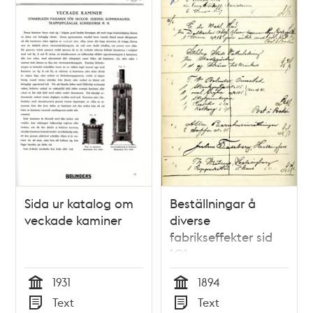
Sida ur katalog om
Beställningar å
veckade kaminer
diverse
fabrikseffekter sid
101
1931
1894
Tid
Tid
Text
Text