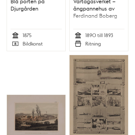
Blå porten på
Värtagasverket –
Djurgården
ångpannehus av
Ferdinand Boberg
1875
1890 till 1893
Tid
Tid
Bildkonst
Ritning
Typ
Typ