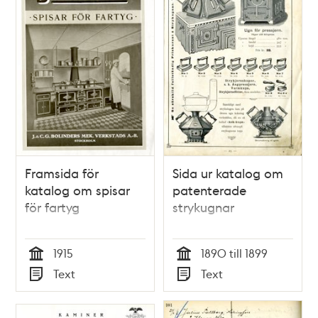
Framsida för
Sida ur katalog om
katalog om spisar
patenterade
för fartyg
strykugnar
1915
1890 till 1899
Tid
Tid
Text
Text
Typ
Typ