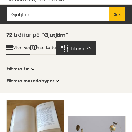
Sök
Fritextsök
Sök
Sökresultat
72
träffar på
Gjutjärn
Visa karta
Visa lista
Filtrera
Filtrera
Filtrera tid
Filtrera materialtyper
Visningsläge
Totalt
72
träffar
Lista
Karta