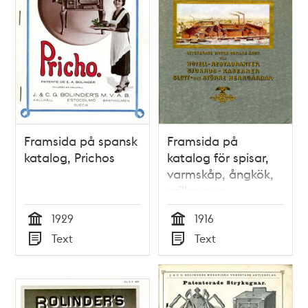
Framsida på spansk
Framsida på
katalog, Prichos
katalog för spisar,
varmskåp, ångkök,
grillar m.m.
1929
1916
Tid
Tid
Text
Text
Typ
Typ