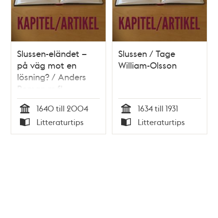
Slussen-eländet –
Slussen / Tage
på väg mot en
William-Olsson
lösning? / Anders
Roman m.fl.
1640 till 2004
1634 till 1931
Tid
Tid
Litteraturtips
Litteraturtips
Typ
Typ