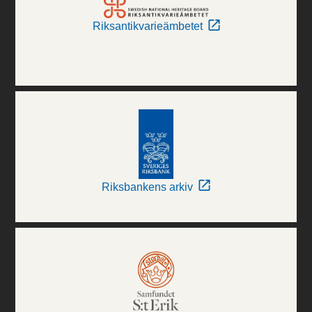
Riksantikvarieämbetet
Riksbankens arkiv