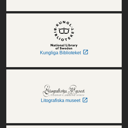
Kungliga Biblioteket
Litografiska museet