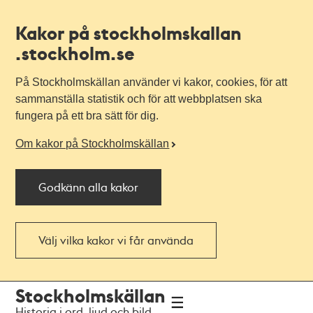
Kakor på stockholmskallan
.stockholm.se
På Stockholmskällan använder vi kakor, cookies, för att
sammanställa statistik och för att webbplatsen ska
fungera på ett bra sätt för dig.
Om kakor på Stockholmskällan
Godkänn alla kakor
Välj vilka kakor vi får använda
Till
Till
Stockholmskällan
navigationen
huvudinnehållet
Historia i ord, ljud och bild