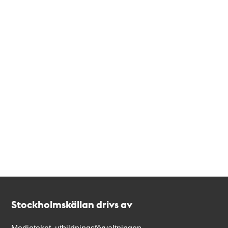
Kontakt
Stockholmskällan
Stockholmskällan drivs av