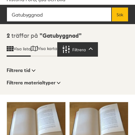
Sök
Fritextsök
Sök
Sökresultat
2
träffar på
Gatubyggnad
Visa karta
Visa lista
Filtrera
Filtrera
Filtrera tid
Filtrera materialtyper
Visningsläge
Totalt
2
träffar
Lista
Karta