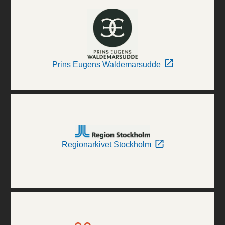
Prins Eugens Waldemarsudde
Regionarkivet Stockholm