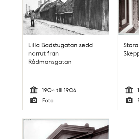
Lilla Badstugatan sedd
Stora
norrut från
Skep
Rådmansgatan
1904 till 1906
Tid
Tid
Foto
Typ
Typ