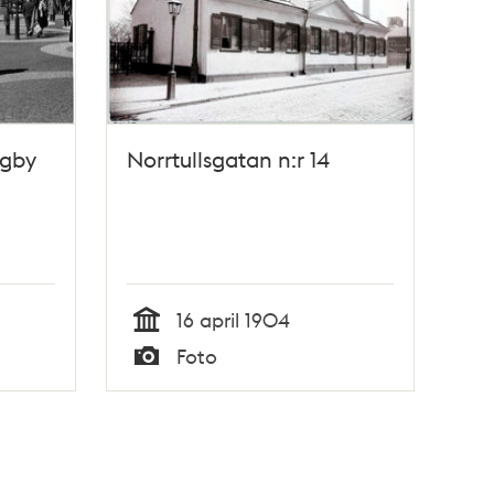
ngby
Norrtullsgatan n:r 14
16 april 1904
Tid
Foto
Typ