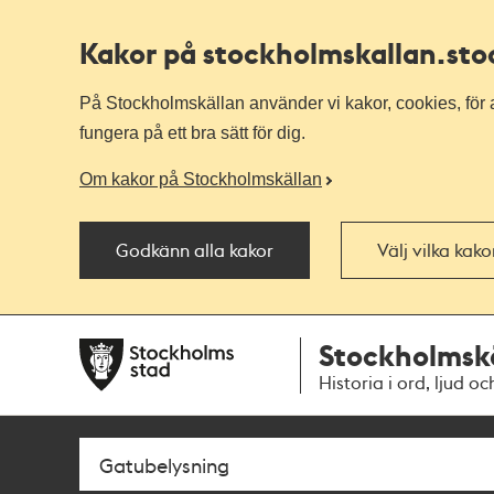
Kakor på stockholmskallan
.st
På Stockholmskällan använder vi kakor, cookies, för a
fungera på ett bra sätt för dig.
Om kakor på Stockholmskällan
Godkänn alla kakor
Välj vilka kak
Till
Till
Stockholmsk
navigationen
huvudinnehållet
Historia i ord, ljud oc
Sök
Fritextsök