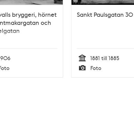
alls bryggeri, hörnet
Sankt Paulsgatan 30
untmakargatan och
elgatan
1906
1881 till 1885
Tid
Foto
Foto
Typ