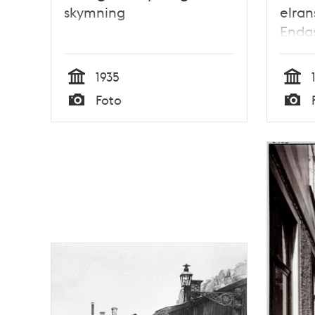
skymning
elran
Endas
bilar
upp 
1935
Tid
Tid
Foto
Typ
Typ