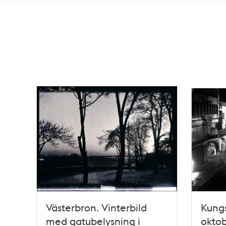
Totalt
423
träffar
Västerbron. Vinterbild
Kungs
med gatubelysning i
oktob