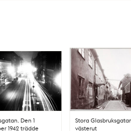
gatan. Den 1
Stora Glasbruksgata
er 1942 trädde
västerut