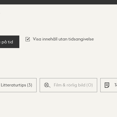
Visa innehåll utan tidsangivelse
a på tid
Litteraturtips
(
3
)
Film & rörlig bild
(
0
)
T