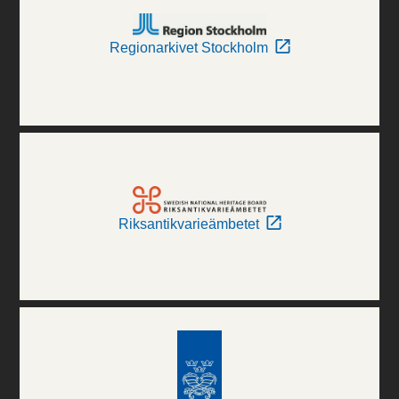
Regionarkivet Stockholm
Riksantikvarieämbetet