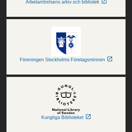
Arbetarrörelsens arkiv och bibliotek
Föreningen Stockholms Företagsminnen
Kungliga Biblioteket