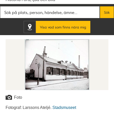
Fritextsök
Sök
Visa vad som finns nära mig
Foto
Fotograf: Larssons Ateljé.
Stadsmuseet