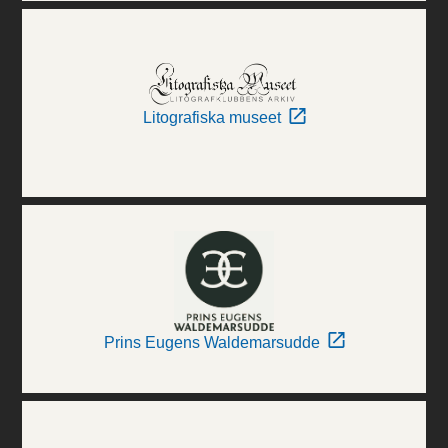
Litografiska museet
Prins Eugens Waldemarsudde