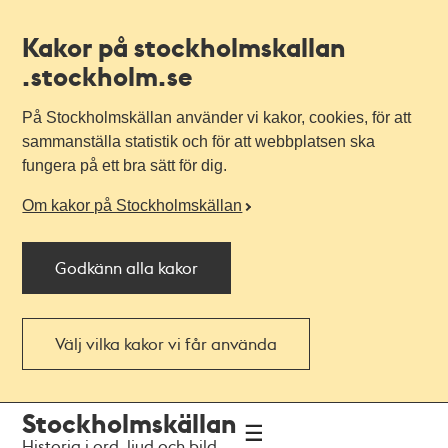
Kakor på stockholmskallan
.stockholm.se
På Stockholmskällan använder vi kakor, cookies, för att
sammanställa statistik och för att webbplatsen ska
fungera på ett bra sätt för dig.
Om kakor på Stockholmskällan
Godkänn alla kakor
Välj vilka kakor vi får använda
Till
Till
Stockholmskällan
navigationen
huvudinnehållet
Historia i ord, ljud och bild