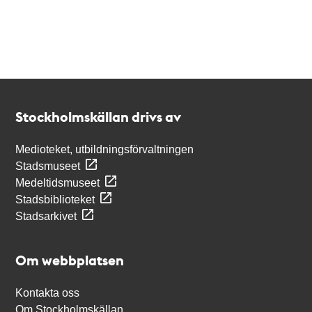
Kontakt
Stockholmskällan
Stockholmskällan drivs av
Medioteket, utbildningsförvaltningen
Stadsmuseet
Medeltidsmuseet
Stadsbiblioteket
Stadsarkivet
Om webbplatsen
Kontakta oss
Om Stockholmskällan