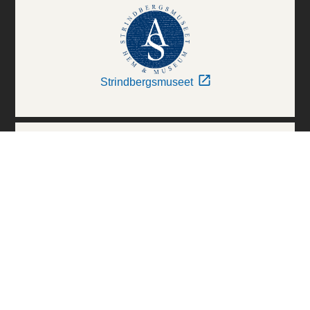
Strindbergsmuseet
Thielska Galleriet