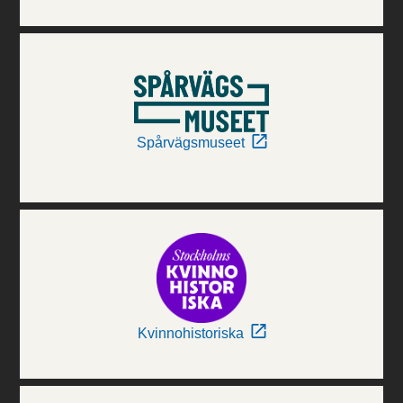
Spårvägsmuseet
Kvinnohistoriska