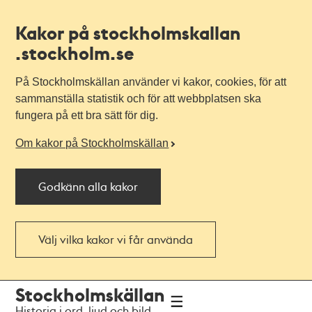
Kakor på stockholmskallan
.stockholm.se
På Stockholmskällan använder vi kakor, cookies, för att
sammanställa statistik och för att webbplatsen ska
fungera på ett bra sätt för dig.
Om kakor på Stockholmskällan
Godkänn alla kakor
Välj vilka kakor vi får använda
Till
Till
Stockholmskällan
navigationen
huvudinnehållet
Historia i ord, ljud och bild