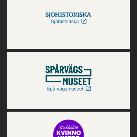
Sjöhistoriska
Spårvägsmuseet