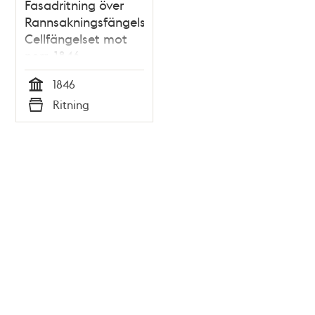
Fasadritning över
Rannsakningsfängelset/
Cellfängelset mot
norr, 1846
1846
Tid
Ritning
Typ