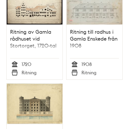
Ritning av Gamla
Ritning till radhus i
rådhuset vid
Gamla Enskede från
Stortorget, 1720-tal
1908
1720
1908
Tid
Tid
Ritning
Ritning
Typ
Typ