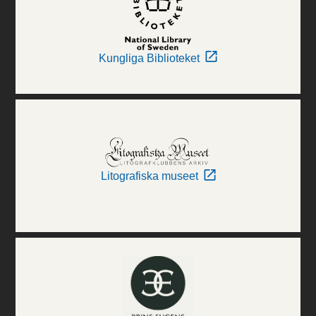
Kungliga Biblioteket
Litografiska museet