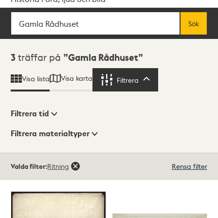
Sök
Fritextsök
Sök
Sökresultat
3
träffar på
Gamla Rådhuset
Visa karta
Visa lista
Filtrera
Filtrera
Filtrera tid
Filtrera materialtyper
Visningsläge
Totalt
Valda filter:
Ritning
Rensa filter
3
träffar
Lista
Karta