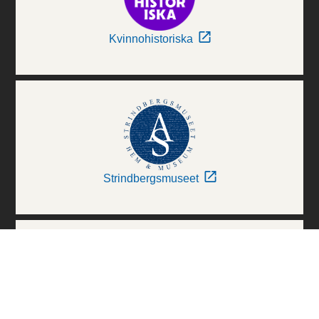
Kvinnohistoriska
Strindbergsmuseet
Thielska Galleriet