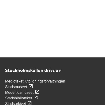
Kontakt
Stockholmskällan
Stockholmskällan drivs av
Medioteket, utbildningsförvaltningen
Stadsmuseet
Medeltidsmuseet
Stadsbiblioteket
Stadsarkivet