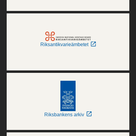
Riksantikvarieämbetet
Riksbankens arkiv