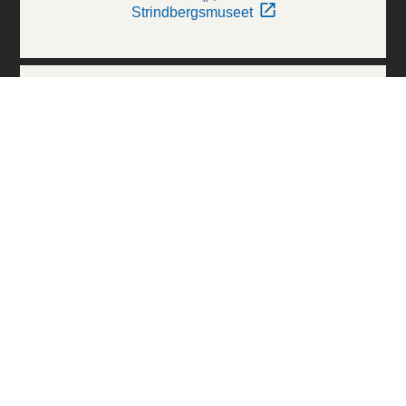
Strindbergsmuseet
Thielska Galleriet
Världskulturmuseerna