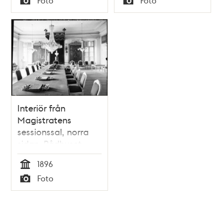
Foto
Foto
delen
Typ
Typ
Interiör från
Magistratens
sessionssal, norra
sidan. Rådhuset,
Bondeska palatset,
1896
Myntgatan
Tid
Foto
Typ