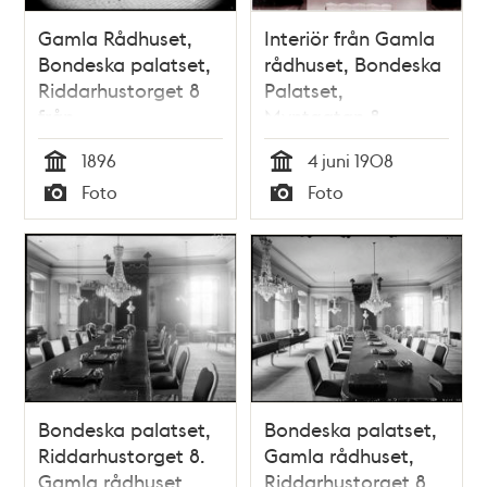
Gamla Rådhuset,
Interiör från Gamla
Bondeska palatset,
rådhuset, Bondeska
Riddarhustorget 8
Palatset,
från
Myntgatan 8
Storkyrkobrinken
1896
4 juni 1908
Tid
Tid
Foto
Foto
Typ
Typ
Bondeska palatset,
Bondeska palatset,
Riddarhustorget 8.
Gamla rådhuset,
Gamla rådhuset,
Riddarhustorget 8.