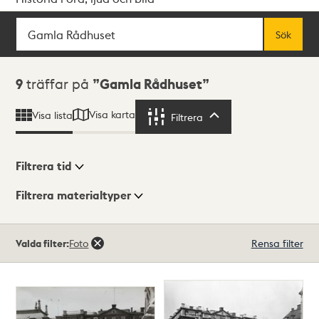
Sök
Fritextsök
Sök
Sökresultat
9
träffar på
Gamla Rådhuset
Visa karta
Visa lista
Filtrera
Filtrera
Filtrera tid
Filtrera materialtyper
Visningsläge
Totalt
Valda filter:
Foto
Rensa filter
9
träffar
Lista
Karta