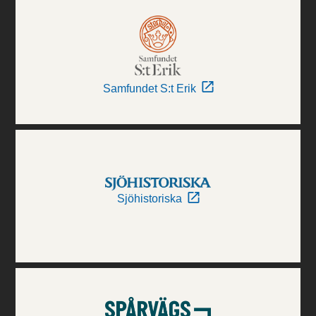
Samfundet S:t Erik
Sjöhistoriska