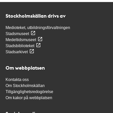
Kontakt
Stockholmskällan
Stockholmskällan drivs av
Medioteket, utbildningsförvaltningen
Stadsmuseet
Medeltidsmuseet
Stadsbiblioteket
Stadsarkivet
Om webbplatsen
Kontakta oss
Om Stockholmskällan
Tillgänglighetsredogörelse
Om kakor på webbplatsen