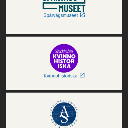
Spårvägsmuseet
Kvinnohistoriska