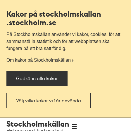
Kakor på stockholmskallan
.stockholm.se
På Stockholmskällan använder vi kakor, cookies, för att
sammanställa statistik och för att webbplatsen ska
fungera på ett bra sätt för dig.
Om kakor på Stockholmskällan
Godkänn alla kakor
Välj vilka kakor vi får använda
Till
Till
Stockholmskällan
navigationen
huvudinnehållet
Historia i ord, ljud och bild