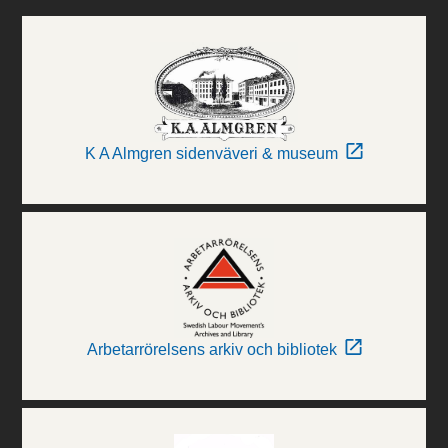
K A Almgren sidenväveri & museum
Arbetarrörelsens arkiv och bibliotek