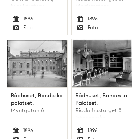
Magistratens
Magistratens
sessionssal
sessionssal
1896
1896
Tid
Tid
Foto
Foto
Typ
Typ
Rådhuset, Bondeska
Rådhuset, Bondeska
palatset,
Palatset,
Myntgatan 8
Riddarhustorget 8.
Interiör från
magistratens
1896
1896
sessionssal, södra
Tid
Tid