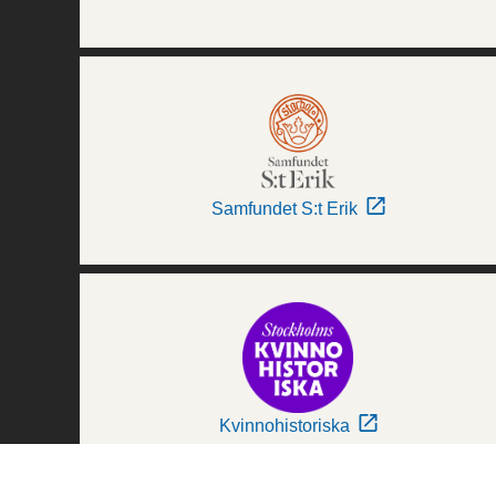
Samfundet S:t Erik
Kvinnohistoriska