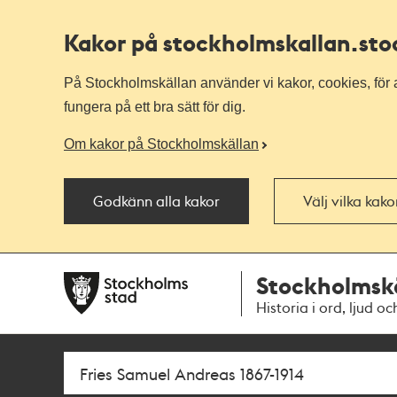
Kakor på stockholmskallan
.st
På Stockholmskällan använder vi kakor, cookies, för a
fungera på ett bra sätt för dig.
Om kakor på Stockholmskällan
Godkänn alla kakor
Välj vilka kak
Till
Till
Stockholmsk
navigationen
huvudinnehållet
Historia i ord, ljud oc
Sök
Fritextsök