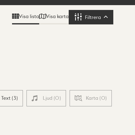
Visa karta
Visa lista
Filtrera
Filtrera
Text
(
3
)
Ljud
(
0
)
Karta
(
0
)