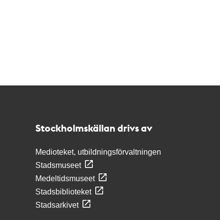
Kontakt
Stockholmskällan
Stockholmskällan drivs av
Medioteket, utbildningsförvaltningen
Stadsmuseet
Medeltidsmuseet
Stadsbiblioteket
Stadsarkivet