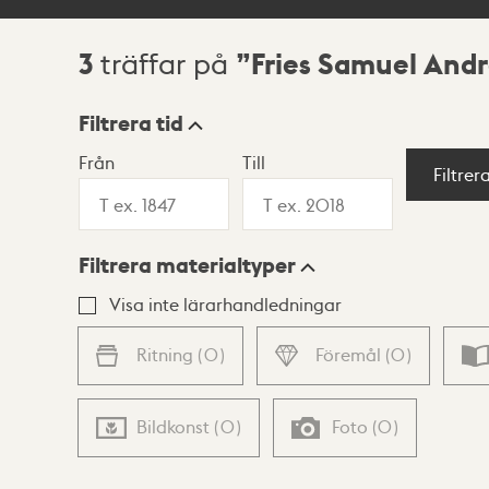
3
Fries Samuel Andr
träffar på
Sökresultat
Filtrera tid
Från
Till
Visningsläge
Filtrer
Filtrera materialtyper
Lista
Karta
Visa inte lärarhandledningar
Ritning
(
0
)
Föremål
(
0
)
Bildkonst
(
0
)
Foto
(
0
)