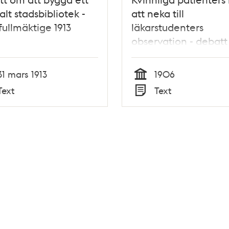
alt stadsbibliotek -
att neka till
fullmäktige 1913
läkarstudenters
observation - debatt 
stadsfullmäktige 190
31 mars 1913
1906
Tid
Text
Text
Typ