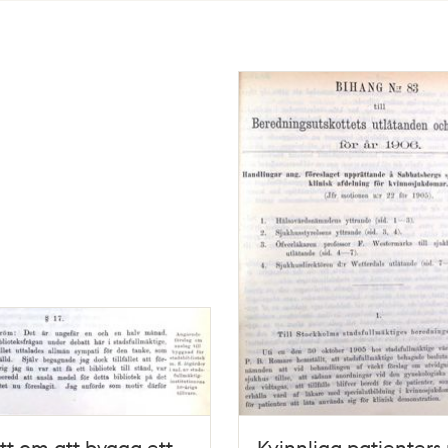
t om att bygga ett
Kvinnliga patienters 