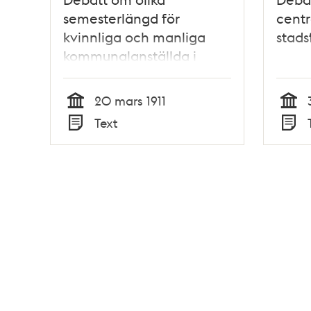
semesterlängd för
centr
kvinnliga och manliga
stads
kommunalanställda i
stadsfullmäktige 20 mars
1911
20 mars 1911
Tid
Tid
Text
Typ
Typ