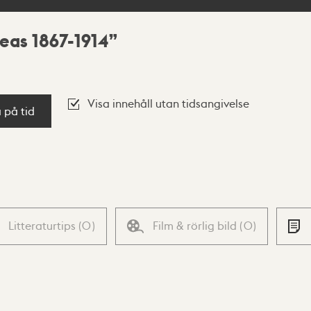
eas 1867-1914
Visa innehåll utan tidsangivelse
a på tid
Litteraturtips
(
0
)
Film & rörlig bild
(
0
)