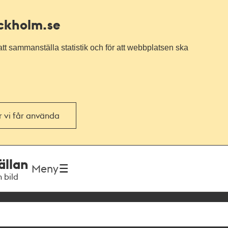
ockholm.se
tt sammanställa statistik och för att webbplatsen ska
or vi får använda
ällan
Meny
h bild