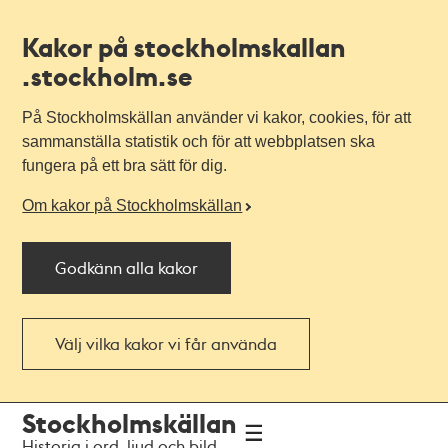
Kakor på stockholmskallan
.stockholm.se
På Stockholmskällan använder vi kakor, cookies, för att
sammanställa statistik och för att webbplatsen ska
fungera på ett bra sätt för dig.
Om kakor på Stockholmskällan
Godkänn alla kakor
Välj vilka kakor vi får använda
Till
Till
Stockholmskällan
navigationen
huvudinnehållet
Historia i ord, ljud och bild