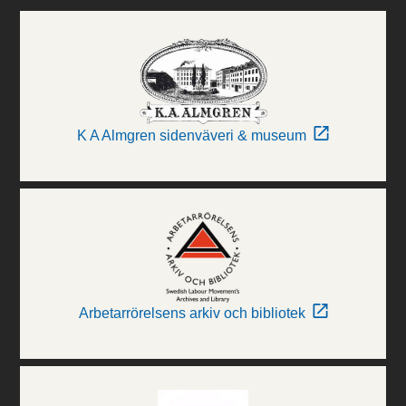
K A Almgren sidenväveri & museum
Arbetarrörelsens arkiv och bibliotek