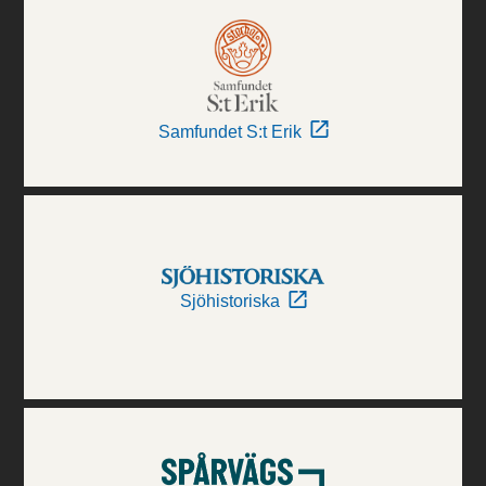
Samfundet S:t Erik
Sjöhistoriska