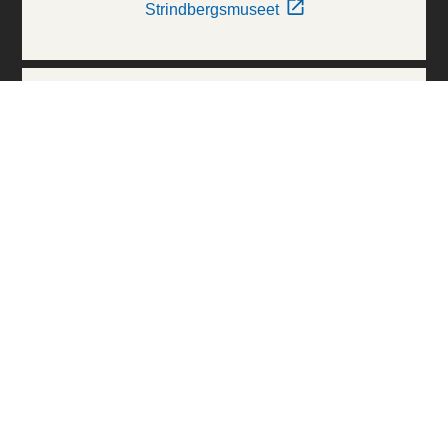
Strindbergsmuseet
Thielska Galleriet
Världskulturmuseerna