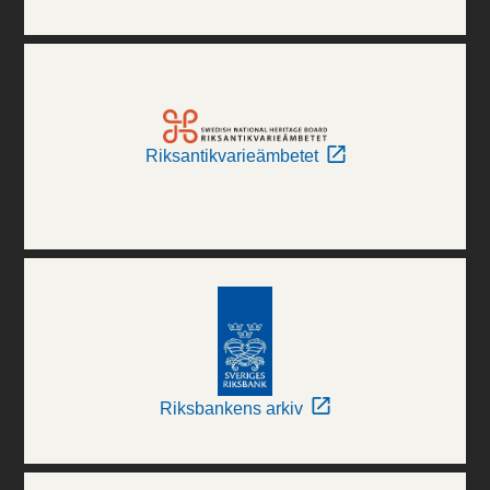
Riksantikvarieämbetet
Riksbankens arkiv