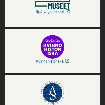
Spårvägsmuseet
Kvinnohistoriska