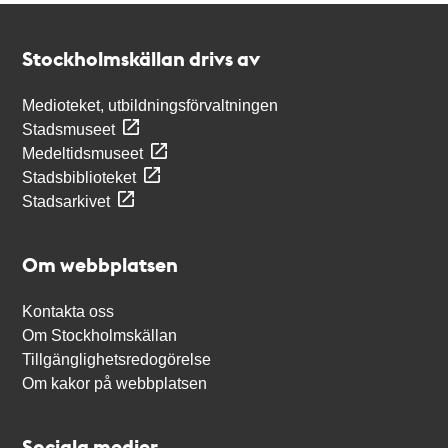
Kontakt
Stockholmskällan
Stockholmskällan drivs av
Medioteket, utbildningsförvaltningen
Stadsmuseet
Medeltidsmuseet
Stadsbiblioteket
Stadsarkivet
Om webbplatsen
Kontakta oss
Om Stockholmskällan
Tillgänglighetsredogörelse
Om kakor på webbplatsen
Sociala medier