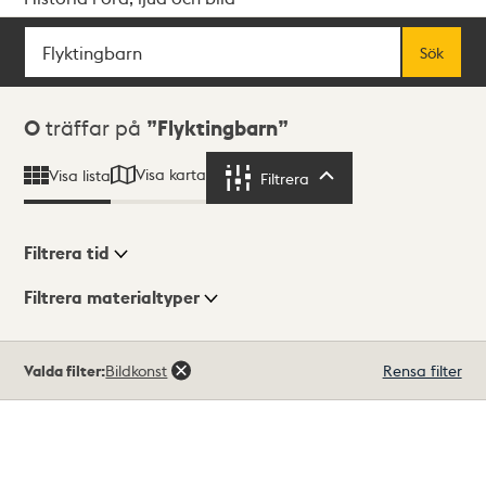
Sök
Fritextsök
Sök
Sökresultat
0
träffar på
Flyktingbarn
Visa karta
Visa lista
Filtrera
Filtrera
Filtrera tid
Filtrera materialtyper
Visningsläge
Totalt
Valda filter:
Bildkonst
Rensa filter
0
träffar
Lista
Karta