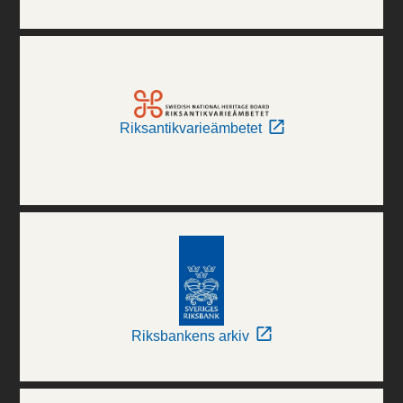
Riksantikvarieämbetet
Riksbankens arkiv