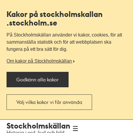
Kakor på stockholmskallan
.stockholm.se
På Stockholmskällan använder vi kakor, cookies, för att
sammanställa statistik och för att webbplatsen ska
fungera på ett bra sätt för dig.
Om kakor på Stockholmskällan
Godkänn alla kakor
Välj vilka kakor vi får använda
Till
Till
Stockholmskällan
navigationen
huvudinnehållet
Historia i ord, ljud och bild