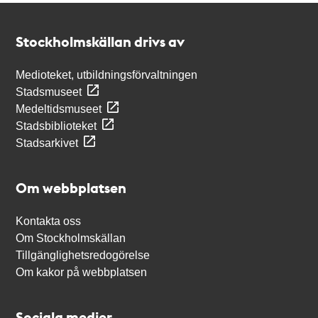
Kontakt
Stockholmskällan
Stockholmskällan drivs av
Medioteket, utbildningsförvaltningen
Stadsmuseet
Medeltidsmuseet
Stadsbiblioteket
Stadsarkivet
Om webbplatsen
Kontakta oss
Om Stockholmskällan
Tillgänglighetsredogörelse
Om kakor på webbplatsen
Sociala medier