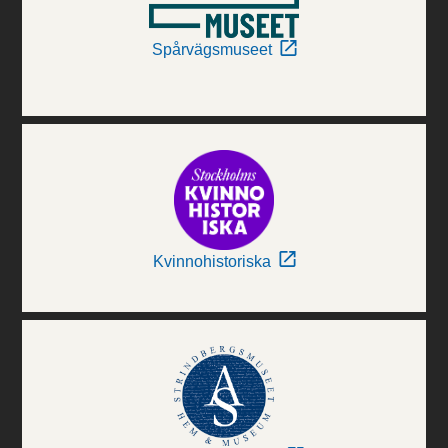
Spårvägsmuseet
Kvinnohistoriska