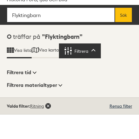
Sök
Fritextsök
Sök
Sökresultat
0
träffar på
Flyktingbarn
Visa karta
Visa lista
Filtrera
Filtrera
Filtrera tid
Filtrera materialtyper
Visningsläge
Totalt
Valda filter:
Ritning
Rensa filter
0
träffar
Lista
Karta