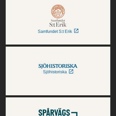
Samfundet S:t Erik
Sjöhistoriska