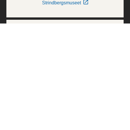
Strindbergsmuseet
Thielska Galleriet
Världskulturmuseerna