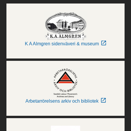
K A Almgren sidenväveri & museum
Arbetarrörelsens arkiv och bibliotek