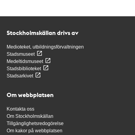
Kontakt
Stockholmskällan
Stockholmskällan drivs av
Medioteket, utbildningsförvaltningen
Stadsmuseet
Medeltidsmuseet
Stadsbiblioteket
Stadsarkivet
Om webbplatsen
Kontakta oss
Om Stockholmskällan
Tillgänglighetsredogörelse
Om kakor på webbplatsen