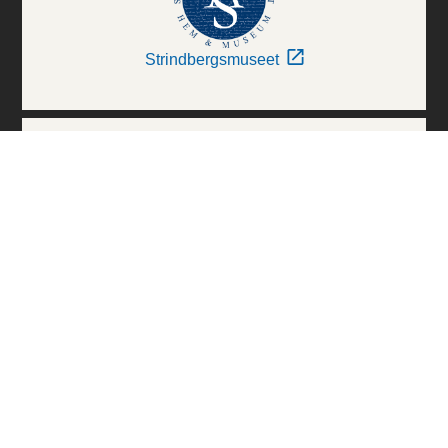
Strindbergsmuseet
Thielska Galleriet
Världskulturmuseerna