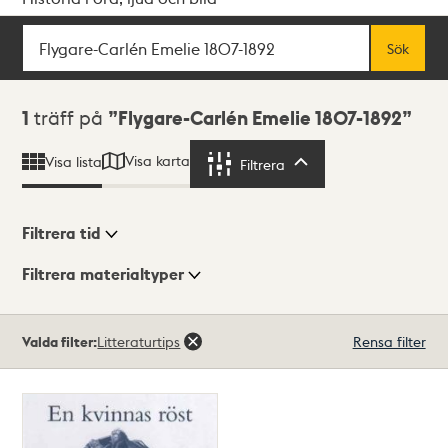
Sök
Fritextsök
Sök
Sökresultat
1
träff på
Flygare-Carlén Emelie 1807-1892
Visa karta
Visa lista
Filtrera
Filtrera
Filtrera tid
Filtrera materialtyper
Visningsläge
Totalt
Valda filter:
Litteraturtips
Rensa filter
1
träffar
Lista
Karta