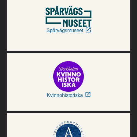
Spårvägsmuseet
Kvinnohistoriska