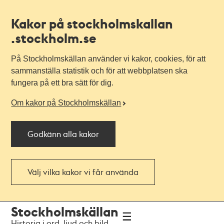
Kakor på stockholmskallan
.stockholm.se
På Stockholmskällan använder vi kakor, cookies, för att
sammanställa statistik och för att webbplatsen ska
fungera på ett bra sätt för dig.
Om kakor på Stockholmskällan
Godkänn alla kakor
Välj vilka kakor vi får använda
Till
Till
Stockholmskällan
navigationen
huvudinnehållet
Historia i ord, ljud och bild