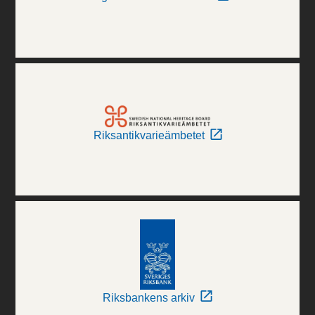
Riksantikvarieämbetet
Riksbankens arkiv