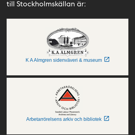
till Stockholmskällan är:
K A Almgren sidenväveri & museum
Arbetarrörelsens arkiv och bibliotek