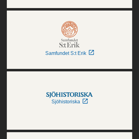
Samfundet S:t Erik
Sjöhistoriska