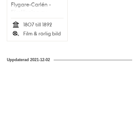
Flygare-Carlén -
föreläsning av
Monica Lauritzen
1807 till 1892
Tid
Film & rörlig bild
Typ
Uppdaterad
2021-12-02