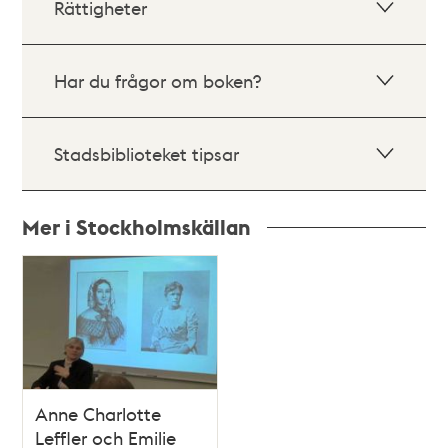
Rättigheter
Har du frågor om boken?
Stadsbiblioteket tipsar
Mer i Stockholmskällan
Relaterade
poster
och
teman
Anne Charlotte
Leffler och Emilie