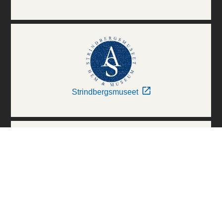
Strindbergsmuseet
Thielska Galleriet