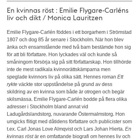
En kvinnas röst : Emilie Flygare-Carléns
liv och dikt / Monica Lauritzen
Emilie Flygare-Carlén föddes i ett borgarhem i Strömstad
1807 och dog 85 år senare i Stockholm. När hon blev
änka och ensamstående med två barn bestämde hon sig
för att bli författare. Hon lyckades väl och kunde så
småningom försörja sig på sitt författarskap. Hon tillhörde
inte de mest radikala kvinnorättskämparna men
speglade kvinnors liv på olika sätt. Hennes roman
Ett
rykte
väckte stor uppståndelse på grund av dess
skildring av en kvinna som både är otrogen och begär
skilsmässa. Emilie Flygare-Carlén bodde på flera olika
adresser i Stockholm bland annat vid
Ladugårdslandstorg, nuvarande Östermalmstorg. Hon
umgicks flitigt med dåtidens författare och publicister som
t.ex. Carl Jonas Love Almqvist och Lars Johan Hierta.
En
kvinnas röst
är en omfattande biografi om hennes liv och