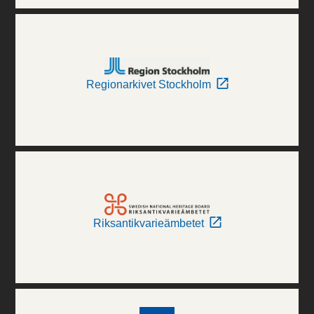
Regionarkivet Stockholm
Riksantikvarieämbetet