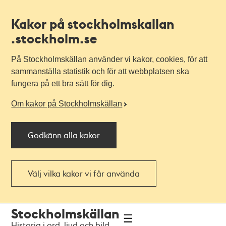
Kakor på stockholmskallan
.stockholm.se
På Stockholmskällan använder vi kakor, cookies, för att
sammanställa statistik och för att webbplatsen ska
fungera på ett bra sätt för dig.
Om kakor på Stockholmskällan
Godkänn alla kakor
Välj vilka kakor vi får använda
Till
Till
Stockholmskällan
navigationen
huvudinnehållet
Historia i ord, ljud och bild