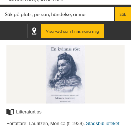
Fritextsök
Sök
Visa vad som finns nära mig
Litteraturtips
Författare: Lauritzen, Monica (f. 1938).
Stadsbiblioteket