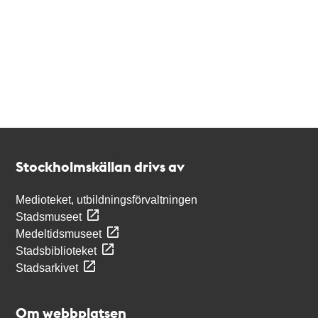
Kontakt
Stockholmskällan
Stockholmskällan drivs av
Medioteket, utbildningsförvaltningen
Stadsmuseet
Medeltidsmuseet
Stadsbiblioteket
Stadsarkivet
Om webbplatsen