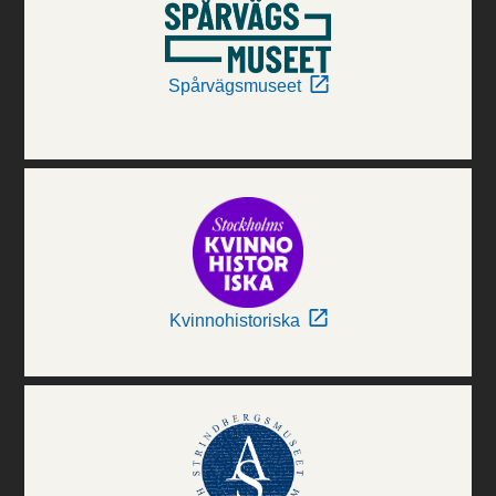
Spårvägsmuseet
Kvinnohistoriska