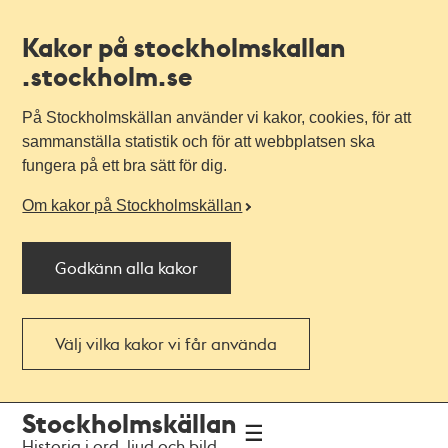
Kakor på stockholmskallan
.stockholm.se
På Stockholmskällan använder vi kakor, cookies, för att
sammanställa statistik och för att webbplatsen ska
fungera på ett bra sätt för dig.
Om kakor på Stockholmskällan
Godkänn alla kakor
Välj vilka kakor vi får använda
Till
Till
Stockholmskällan
navigationen
huvudinnehållet
Historia i ord, ljud och bild