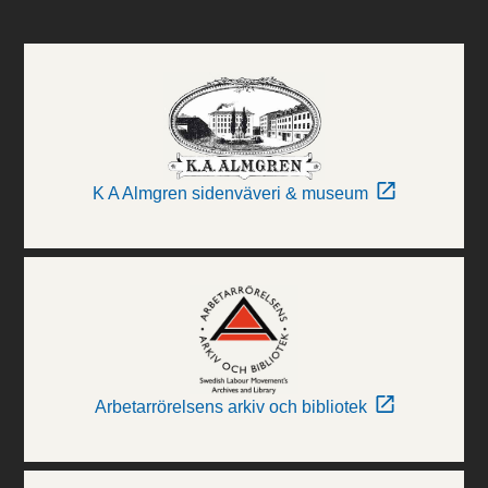
K A Almgren sidenväveri & museum
Arbetarrörelsens arkiv och bibliotek