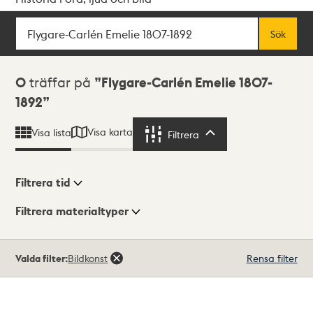
Sök
Fritextsök
Sök
Sökresultat
0
träffar på
Flygare-Carlén Emelie 1807-
1892
Visa karta
Visa lista
Filtrera
Filtrera
Filtrera tid
Filtrera materialtyper
Visningsläge
Totalt
Valda filter:
Bildkonst
Rensa filter
0
träffar
Lista
Karta