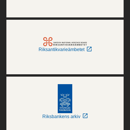
Riksantikvarieämbetet
Riksbankens arkiv