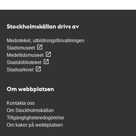
Kontakt
Stockholmskällan
Stockholmskällan drivs av
Medioteket, utbildningsförvaltningen
Stadsmuseet
Medeltidsmuseet
Stadsbiblioteket
Stadsarkivet
Om webbplatsen
Kontakta oss
Om Stockholmskällan
Tillgänglighetsredogörelse
Om kakor på webbplatsen