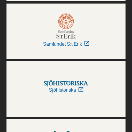
Samfundet S:t Erik
Sjöhistoriska