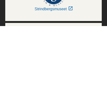
Strindbergsmuseet
Thielska Galleriet
Världskulturmuseerna