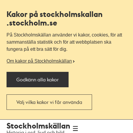
Kakor på stockholmskallan
.stockholm.se
På Stockholmskällan använder vi kakor, cookies, för att
sammanställa statistik och för att webbplatsen ska
fungera på ett bra sätt för dig.
Om kakor på Stockholmskällan
Godkänn alla kakor
Välj vilka kakor vi får använda
Till
Till
Stockholmskällan
navigationen
huvudinnehållet
Historia i ord, ljud och bild