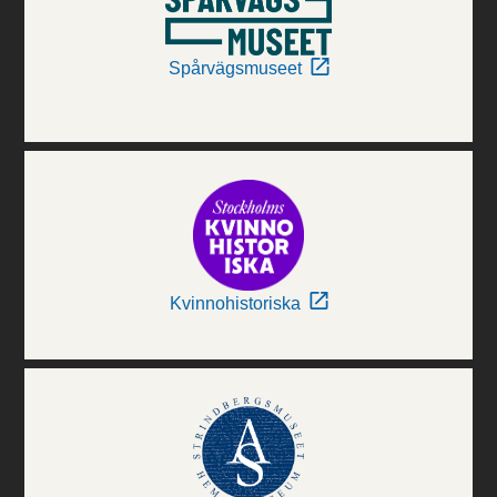
Spårvägsmuseet
Kvinnohistoriska