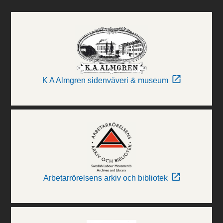
K A Almgren sidenväveri & museum
Arbetarrörelsens arkiv och bibliotek