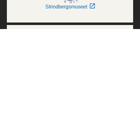
Strindbergsmuseet
Thielska Galleriet
Världskulturmuseerna