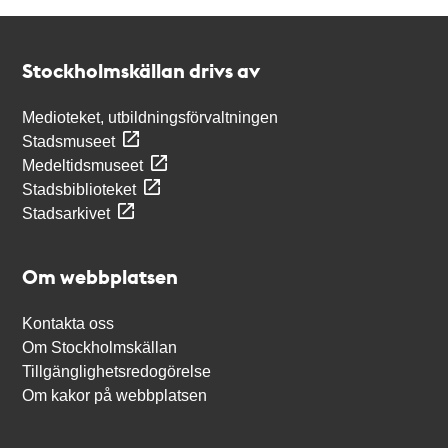
Kontakt
Stockholmskällan
Stockholmskällan drivs av
Medioteket, utbildningsförvaltningen
Stadsmuseet
Medeltidsmuseet
Stadsbiblioteket
Stadsarkivet
Om webbplatsen
Kontakta oss
Om Stockholmskällan
Tillgänglighetsredogörelse
Om kakor på webbplatsen