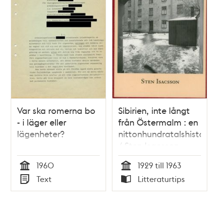
Var ska romerna bo
Sibirien, inte långt
- i läger eller
från Östermalm : en
lägenheter?
nittonhundratalshistoria
/ Sten Isacsson
1960
1929 till 1963
Tid
Tid
Text
Litteraturtips
Typ
Typ