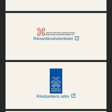
Riksantikvarieämbetet
Riksbankens arkiv