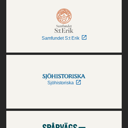
Samfundet S:t Erik
Sjöhistoriska