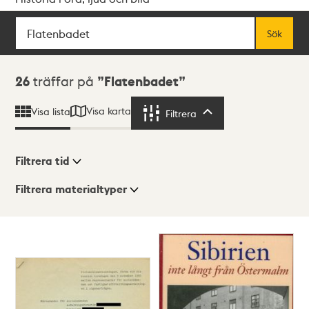
Sök
Fritextsök
Sök
Sökresultat
26
träffar på
Flatenbadet
Visa karta
Visa lista
Filtrera
Filtrera
Filtrera tid
Filtrera materialtyper
Visningsläge
Totalt
26
träffar
Lista
Karta