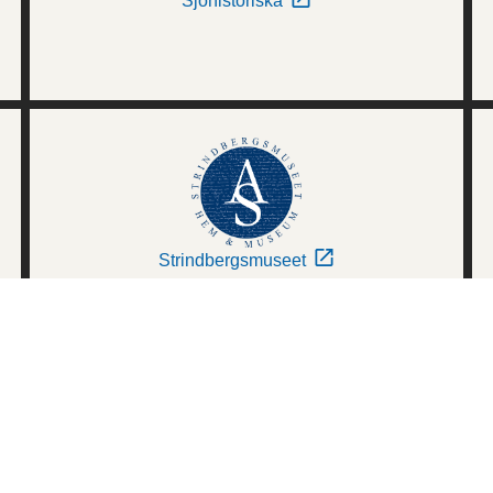
Sjöhistoriska
Strindbergsmuseet