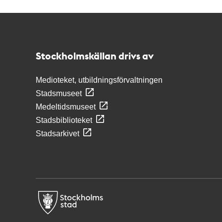
Kontakt
Stockholmskällan
Stockholmskällan drivs av
Medioteket, utbildningsförvaltningen
Stadsmuseet
Medeltidsmuseet
Stadsbiblioteket
Stadsarkivet