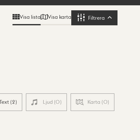
Visa karta
Visa lista
Filtrera
Filtrera
Text
(
2
)
Ljud
(
0
)
Karta
(
0
)