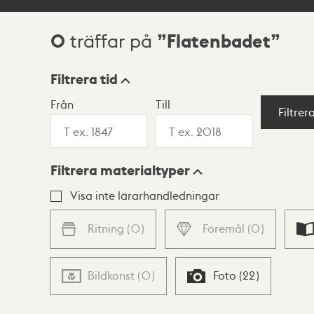
0
Flatenbadet
träffar på
Sökresultat
Filtrera tid
Från
Till
Visningsläge
Filtrer
Filtrera materialtyper
Lista
Karta
Visa inte lärarhandledningar
Ritning
(
0
)
Föremål
(
0
)
Bildkonst
(
0
)
Foto
(
22
)