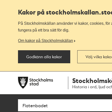
Kakor på stockholmskallan
.st
På Stockholmskällan använder vi kakor, cookies, för a
fungera på ett bra sätt för dig.
Om kakor på Stockholmskällan
Godkänn alla kakor
Välj vilka kak
Till
Till
Stockholmsk
navigationen
huvudinnehållet
Historia i ord, ljud oc
Sök
Fritextsök