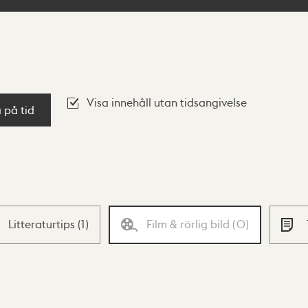
Visa innehåll utan tidsangivelse
a på tid
Litteraturtips
(
1
)
Film & rörlig bild
(
0
)