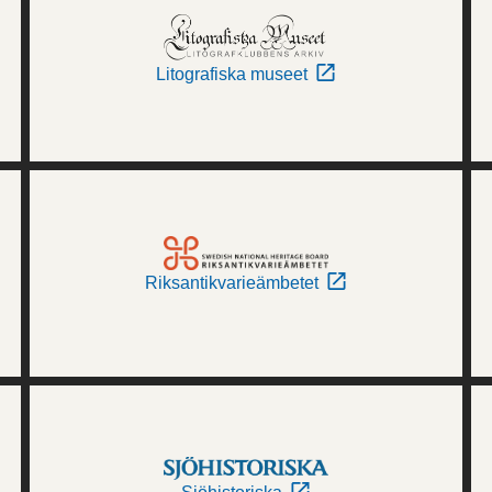
Litografiska museet
Riksantikvarieämbetet