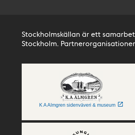
Stockholmskällan är ett samarbete
Stockholm. Partnerorganisationer 
K A Almgren sidenväveri & museum