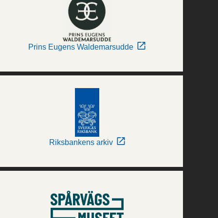
Prins Eugens Waldemarsudde
Riksbankens arkiv