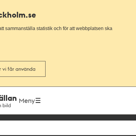
ockholm.se
tt sammanställa statistik och för att webbplatsen ska
or vi får använda
ällan
Meny
h bild