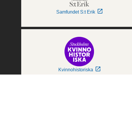
Samfundet S:t Erik
Kvinnohistoriska
Världskulturmuseerna