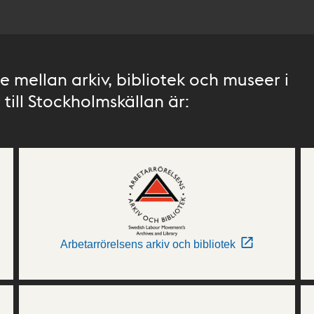
 mellan arkiv, bibliotek och museer i
till Stockholmskällan är:
Arbetarrörelsens arkiv och bibliotek