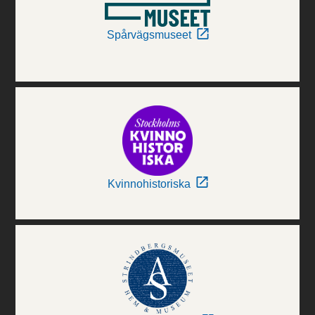
Spårvägsmuseet
Kvinnohistoriska