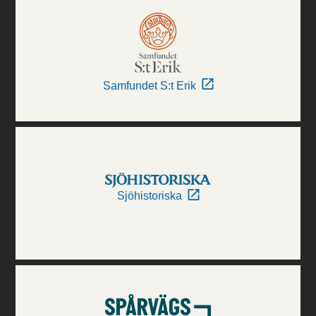
Samfundet S:t Erik
Sjöhistoriska