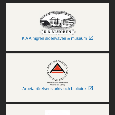
K A Almgren sidenväveri & museum
Arbetarrörelsens arkiv och bibliotek