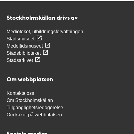
Kontakt
Stockholmskällan
Stockholmskällan drivs av
Medioteket, utbildningsförvaltningen
Stadsmuseet
Medeltidsmuseet
Stadsbiblioteket
Stadsarkivet
Om webbplatsen
Kontakta oss
Om Stockholmskällan
Tillgänglighetsredogörelse
Om kakor på webbplatsen
Sociala medier