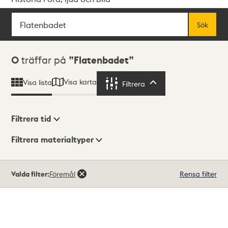
Sök
Fritextsök
Sök
Sökresultat
0
träffar på
Flatenbadet
Visa karta
Visa lista
Filtrera
Filtrera
Filtrera tid
Filtrera materialtyper
Visningsläge
Totalt
Valda filter:
Föremål
Rensa filter
0
träffar
Lista
Karta