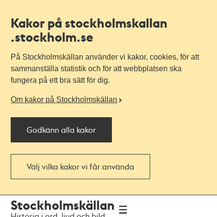
Kakor på stockholmskallan
.stockholm.se
På Stockholmskällan använder vi kakor, cookies, för att
sammanställa statistik och för att webbplatsen ska
fungera på ett bra sätt för dig.
Om kakor på Stockholmskällan
Godkänn alla kakor
Välj vilka kakor vi får använda
Till
Till
Stockholmskällan
navigationen
huvudinnehållet
Historia i ord, ljud och bild