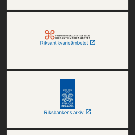
Riksantikvarieämbetet
Riksbankens arkiv