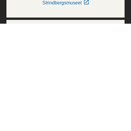
Strindbergsmuseet
Thielska Galleriet
Världskulturmuseerna