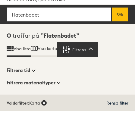
Sök
Fritextsök
Sök
Sökresultat
0
träffar på
Flatenbadet
Visa karta
Visa lista
Filtrera
Filtrera
Filtrera tid
Filtrera materialtyper
Visningsläge
Totalt
Valda filter:
Karta
Rensa filter
0
träffar
Lista
Karta