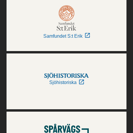
Samfundet S:t Erik
Sjöhistoriska