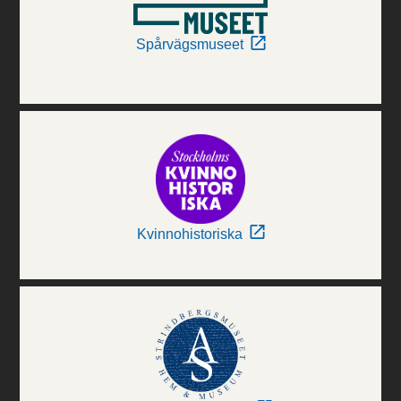
Spårvägsmuseet
Kvinnohistoriska