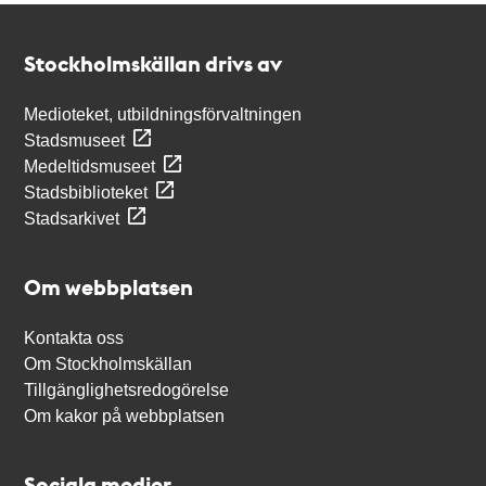
Kontakt
Stockholmskällan
Stockholmskällan drivs av
Medioteket, utbildningsförvaltningen
Stadsmuseet
Medeltidsmuseet
Stadsbiblioteket
Stadsarkivet
Om webbplatsen
Kontakta oss
Om Stockholmskällan
Tillgänglighetsredogörelse
Om kakor på webbplatsen
Sociala medier