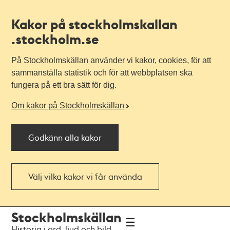
Kakor på stockholmskallan
.stockholm.se
På Stockholmskällan använder vi kakor, cookies, för att
sammanställa statistik och för att webbplatsen ska
fungera på ett bra sätt för dig.
Om kakor på Stockholmskällan
Godkänn alla kakor
Välj vilka kakor vi får använda
Till
Till
Stockholmskällan
navigationen
huvudinnehållet
Historia i ord, ljud och bild