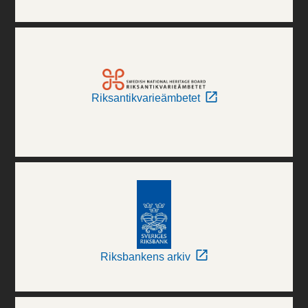
Riksantikvarieämbetet
Riksbankens arkiv