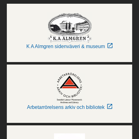
K A Almgren sidenväveri & museum
Arbetarrörelsens arkiv och bibliotek