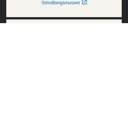
Strindbergsmuseet
Thielska Galleriet
Världskulturmuseerna