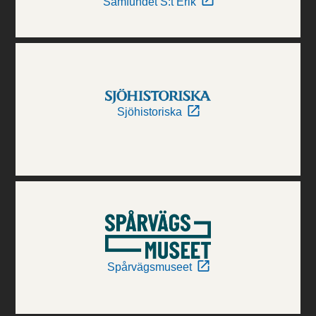
Samfundet S:t Erik
Sjöhistoriska
Spårvägsmuseet