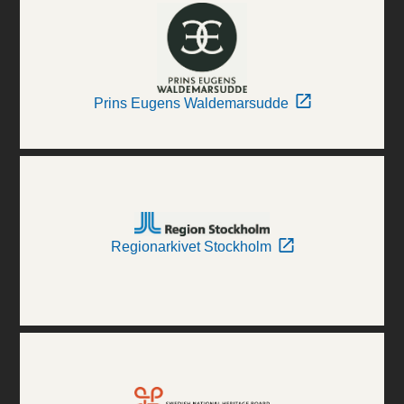
Prins Eugens Waldemarsudde
Regionarkivet Stockholm