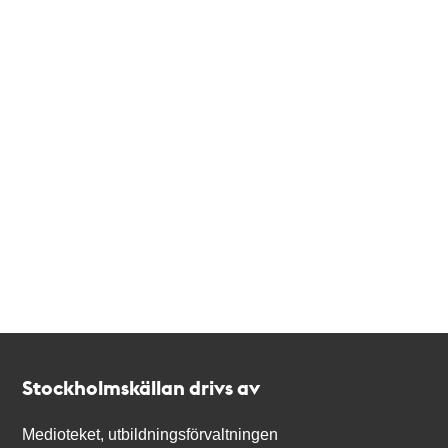
Kontakt
Stockholmskällan
Stockholmskällan drivs av
Medioteket, utbildningsförvaltningen