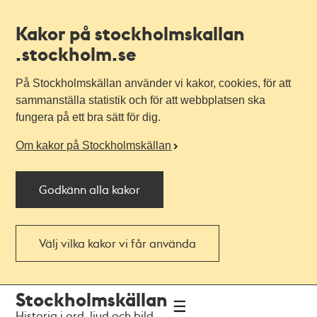
Kakor på stockholmskallan
.stockholm.se
På Stockholmskällan använder vi kakor, cookies, för att
sammanställa statistik och för att webbplatsen ska
fungera på ett bra sätt för dig.
Om kakor på Stockholmskällan
Godkänn alla kakor
Välj vilka kakor vi får använda
Till
Till
Stockholmskällan
navigationen
huvudinnehållet
Historia i ord, ljud och bild