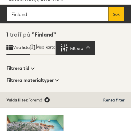
Sök
Fritextsök
Sök
Sökresultat
1
träff på
Finland
Visa karta
Visa lista
Filtrera
Filtrera
Filtrera tid
Filtrera materialtyper
Visningsläge
Totalt
Valda filter:
Föremål
Rensa filter
1
träffar
Lista
Karta