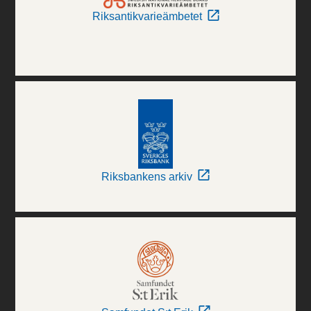
Riksantikvarieämbetet
Riksbankens arkiv