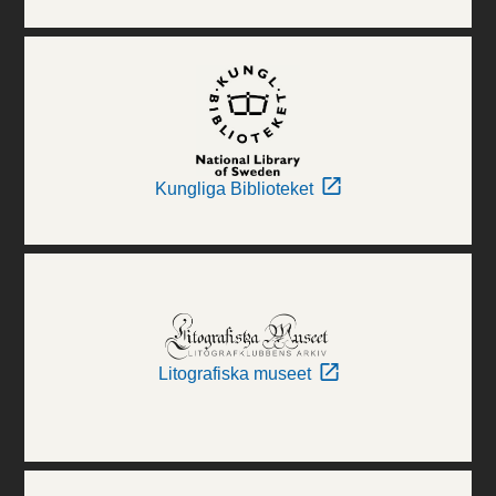
Kungliga Biblioteket
Litografiska museet