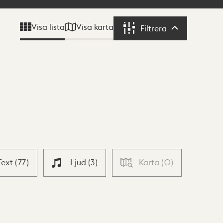
Visa karta
Visa lista
Filtrera
Filtrera
Text
(
77
)
Ljud
(
3
)
Karta
(
0
)