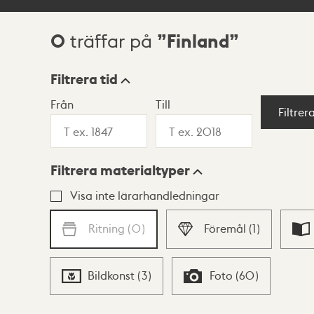
0
Finland
träffar på
Sökresultat
Filtrera tid
Från
Till
Visningsläge
Filtrer
Filtrera materialtyper
Lista
Karta
Visa inte lärarhandledningar
Ritning
(
0
)
Föremål
(
1
)
Bildkonst
(
3
)
Foto
(
60
)