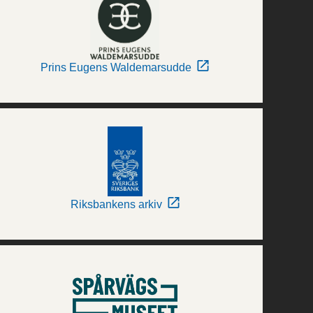
Prins Eugens Waldemarsudde
Riksbankens arkiv