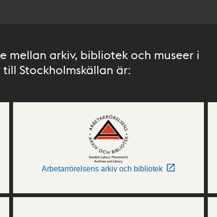
 mellan arkiv, bibliotek och museer i
till Stockholmskällan är:
Arbetarrörelsens arkiv och bibliotek