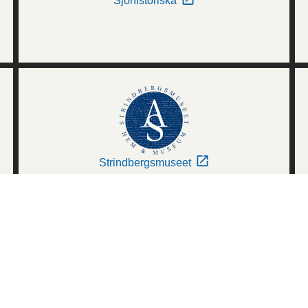
Sjöhistoriska
Strindbergsmuseet