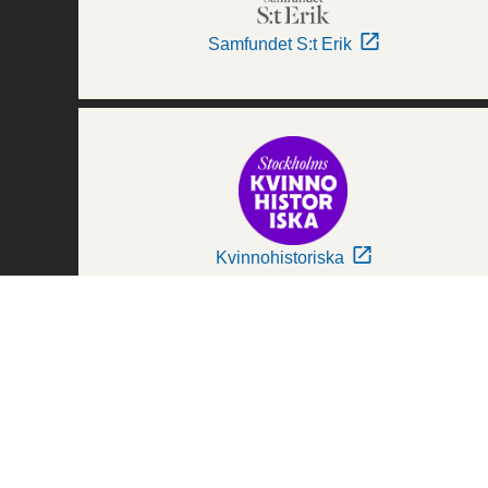
Samfundet S:t Erik
Kvinnohistoriska
Världskulturmuseerna