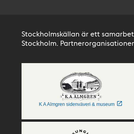
Stockholmskällan är ett samarbete
Stockholm. Partnerorganisationer 
K A Almgren sidenväveri & museum