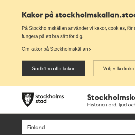
Kakor på stockholmskallan
.st
På Stockholmskällan använder vi kakor, cookies, för a
fungera på ett bra sätt för dig.
Om kakor på Stockholmskällan
Godkänn alla kakor
Välj vilka kak
Till
Till
Stockholmsk
navigationen
huvudinnehållet
Historia i ord, ljud oc
Sök
Fritextsök