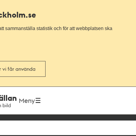
ockholm.se
tt sammanställa statistik och för att webbplatsen ska
or vi får använda
ällan
Meny
h bild