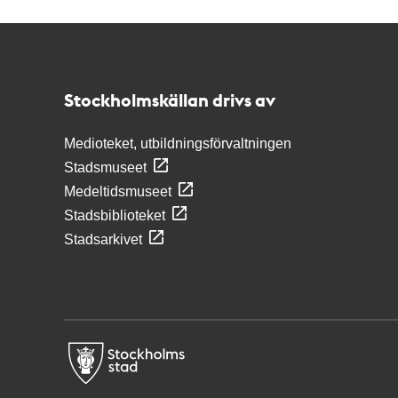
Kontakt
Stockholmskällan
Stockholmskällan drivs av
Medioteket, utbildningsförvaltningen
Stadsmuseet
Medeltidsmuseet
Stadsbiblioteket
Stadsarkivet