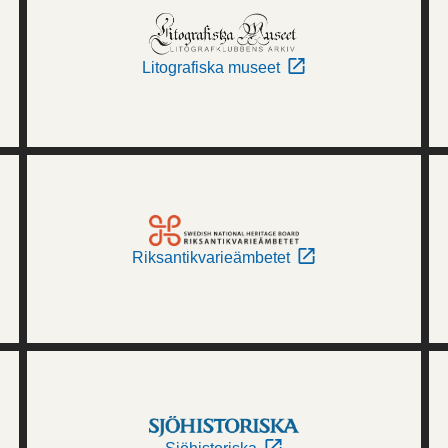
Litografiska museet
Riksantikvarieämbetet