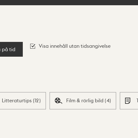
Visa innehåll utan tidsangivelse
a på tid
Litteraturtips
(
12
)
Film & rörlig bild
(
4
)