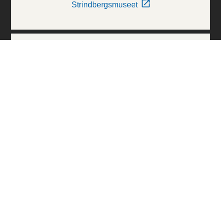
Strindbergsmuseet
Thielska Galleriet
Världskulturmuseerna