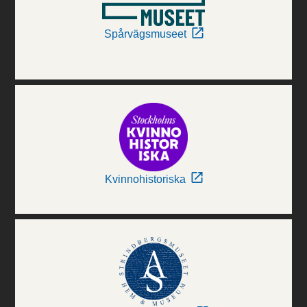
Spårvägsmuseet
Kvinnohistoriska