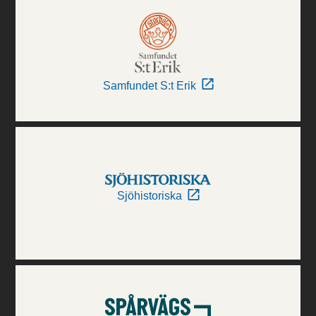
Samfundet S:t Erik
Sjöhistoriska