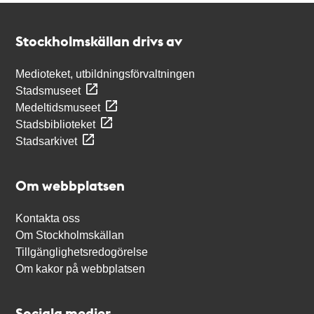
Kontakt
Stockholmskällan
Stockholmskällan drivs av
Medioteket, utbildningsförvaltningen
Stadsmuseet
Medeltidsmuseet
Stadsbiblioteket
Stadsarkivet
Om webbplatsen
Kontakta oss
Om Stockholmskällan
Tillgänglighetsredogörelse
Om kakor på webbplatsen
Sociala medier