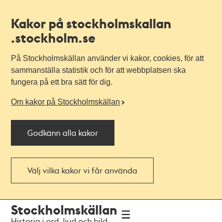
Kakor på stockholmskallan
.stockholm.se
På Stockholmskällan använder vi kakor, cookies, för att
sammanställa statistik och för att webbplatsen ska
fungera på ett bra sätt för dig.
Om kakor på Stockholmskällan
Godkänn alla kakor
Välj vilka kakor vi får använda
Till
Till
Stockholmskällan
navigationen
huvudinnehållet
Historia i ord, ljud och bild