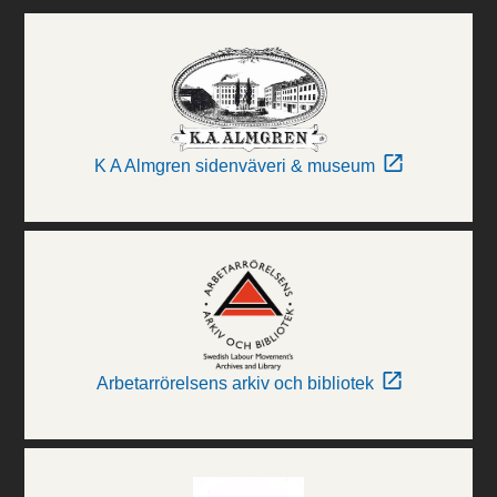
K A Almgren sidenväveri & museum
Arbetarrörelsens arkiv och bibliotek