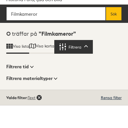
Sök
Fritextsök
Sök
Sökresultat
0
träffar på
Filmkameror
Visa karta
Visa lista
Filtrera
Filtrera
Filtrera tid
Filtrera materialtyper
Visningsläge
Totalt
Valda filter:
Text
Rensa filter
0
träffar
Lista
Karta