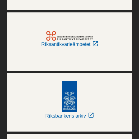
Riksantikvarieämbetet
Riksbankens arkiv