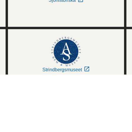
Sjöhistoriska
Strindbergsmuseet