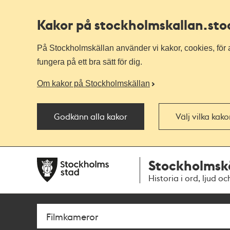
Kakor på stockholmskallan
.st
På Stockholmskällan använder vi kakor, cookies, för a
fungera på ett bra sätt för dig.
Om kakor på Stockholmskällan
Godkänn alla kakor
Välj vilka kak
Till
Till
Stockholmsk
navigationen
huvudinnehållet
Historia i ord, ljud oc
Sök
Fritextsök