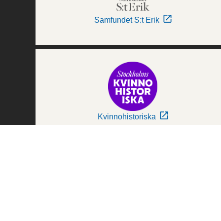
Samfundet S:t Erik
Kvinnohistoriska
Världskulturmuseerna