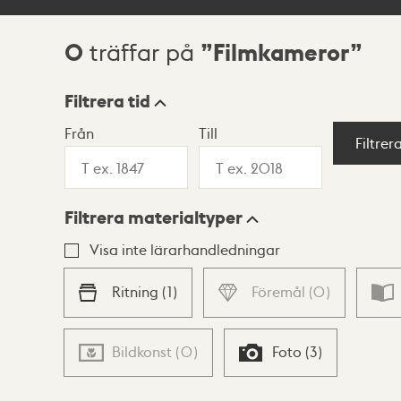
0
Filmkameror
träffar på
Sökresultat
Filtrera tid
Från
Till
Visningsläge
Filtrer
Filtrera materialtyper
Lista
Karta
Visa inte lärarhandledningar
Ritning
(
1
)
Föremål
(
0
)
Bildkonst
(
0
)
Foto
(
3
)