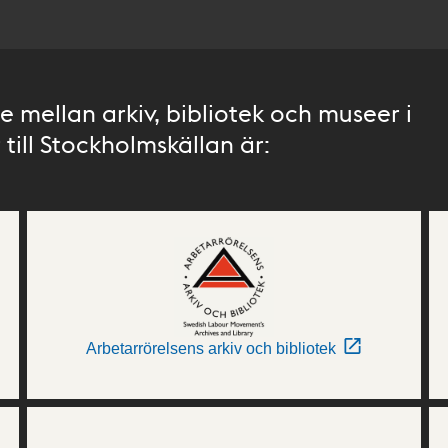
 mellan arkiv, bibliotek och museer i
till Stockholmskällan är:
Arbetarrörelsens arkiv och bibliotek