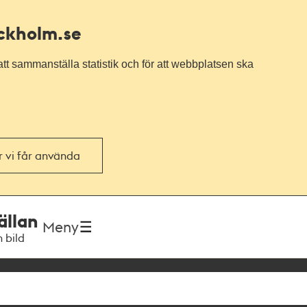
ockholm.se
tt sammanställa statistik och för att webbplatsen ska
or vi får använda
ällan
Meny
h bild