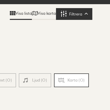
Visa karta
Visa lista
Filtrera
Filtrera
ext
(
0
)
Ljud
(
0
)
Karta
(
0
)