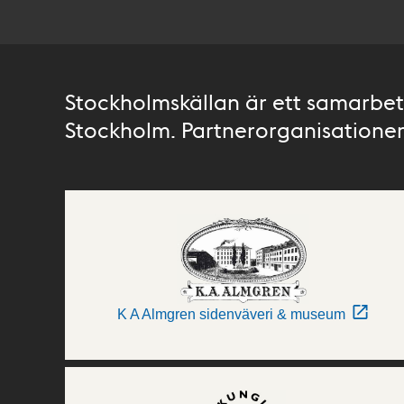
Stockholmskällan är ett samarbete
Stockholm. Partnerorganisationer 
K A Almgren sidenväveri & museum