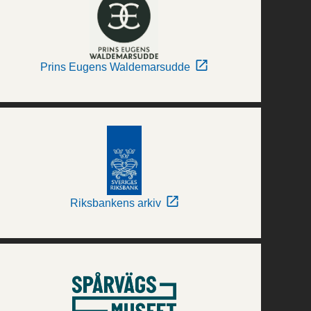
Prins Eugens Waldemarsudde
Riksbankens arkiv