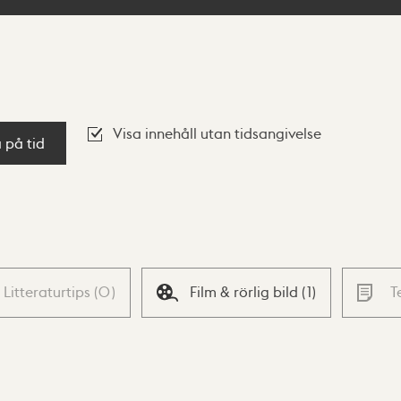
Visa innehåll utan tidsangivelse
a på tid
Litteraturtips
(
0
)
Film & rörlig bild
(
1
)
T