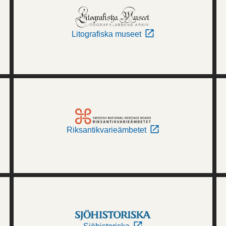
Litografiska museet
Riksantikvarieämbetet