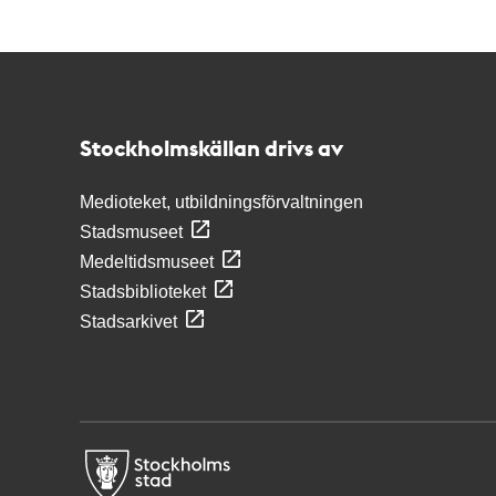
Kontakt
Stockholmskällan
Stockholmskällan drivs av
Medioteket, utbildningsförvaltningen
Stadsmuseet
Medeltidsmuseet
Stadsbiblioteket
Stadsarkivet