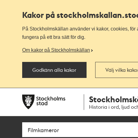
Kakor på stockholmskallan
.st
På Stockholmskällan använder vi kakor, cookies, för a
fungera på ett bra sätt för dig.
Om kakor på Stockholmskällan
Godkänn alla kakor
Välj vilka kak
Till
Till
Stockholmsk
navigationen
huvudinnehållet
Historia i ord, ljud oc
Sök
Fritextsök