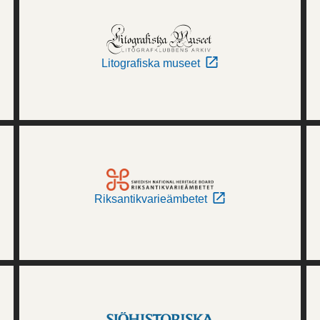
Litografiska museet
Riksantikvarieämbetet