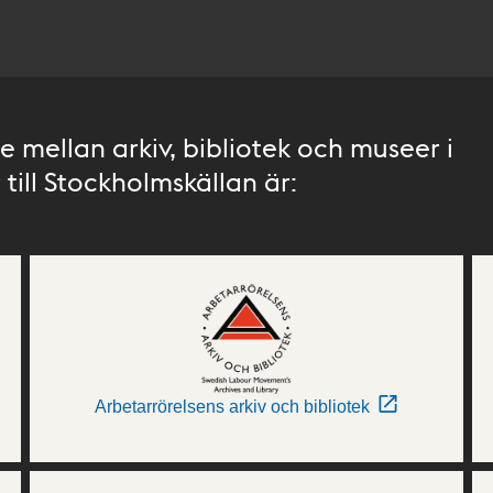
 mellan arkiv, bibliotek och museer i
till Stockholmskällan är:
Arbetarrörelsens arkiv och bibliotek