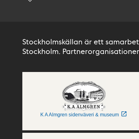
Stockholmskällan är ett samarbete
Stockholm. Partnerorganisationer 
K A Almgren sidenväveri & museum