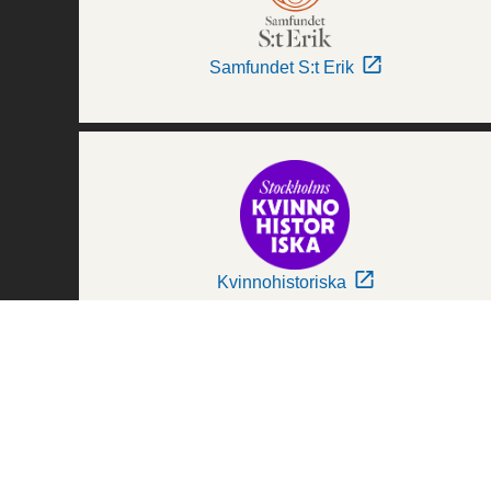
Samfundet S:t Erik
Kvinnohistoriska
Världskulturmuseerna