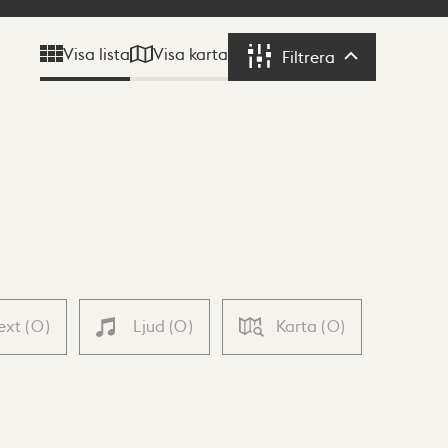
Visa karta
Visa lista
Filtrera
Filtrera
ext
(
0
)
Ljud
(
0
)
Karta
(
0
)