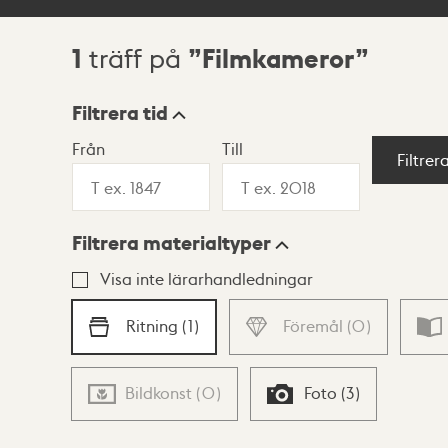
1
Filmkameror
träff på
Sökresultat
Filtrera tid
Från
Till
Visningsläge
Filtrer
Filtrera materialtyper
Lista
Karta
Visa inte lärarhandledningar
Ritning
(
1
)
Föremål
(
0
)
Bildkonst
(
0
)
Foto
(
3
)