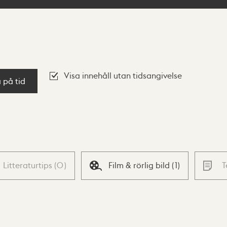
Visa innehåll utan tidsangivelse
a på tid
Litteraturtips
(
0
)
Film & rörlig bild
(
1
)
T