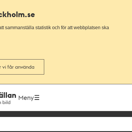
ockholm.se
tt sammanställa statistik och för att webbplatsen ska
or vi får använda
ällan
Meny
h bild