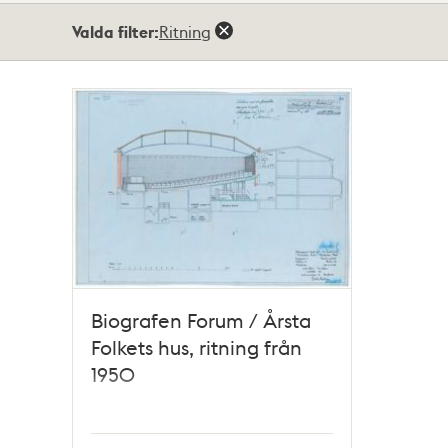
Totalt
Valda filter:
Ritning
1
träffar
Biografen Forum / Årsta
Folkets hus, ritning från
1950