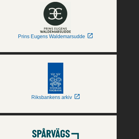
Prins Eugens Waldemarsudde
Riksbankens arkiv