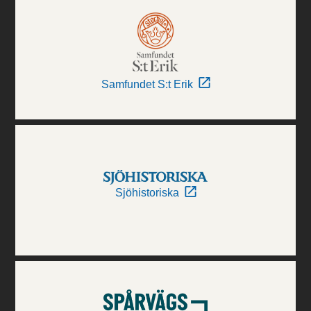
Samfundet S:t Erik
Sjöhistoriska