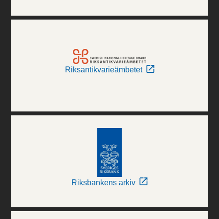
Riksantikvarieämbetet
Riksbankens arkiv