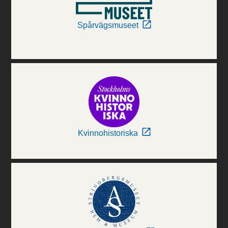
Spårvägsmuseet
Kvinnohistoriska