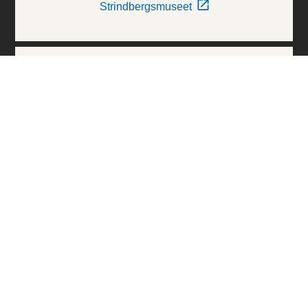
Strindbergsmuseet
Thielska Galleriet
Världskulturmuseerna