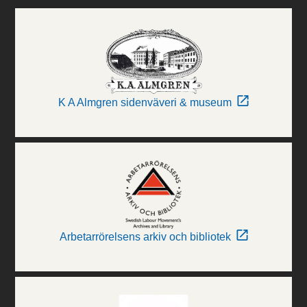
K A Almgren sidenväveri & museum
Arbetarrörelsens arkiv och bibliotek