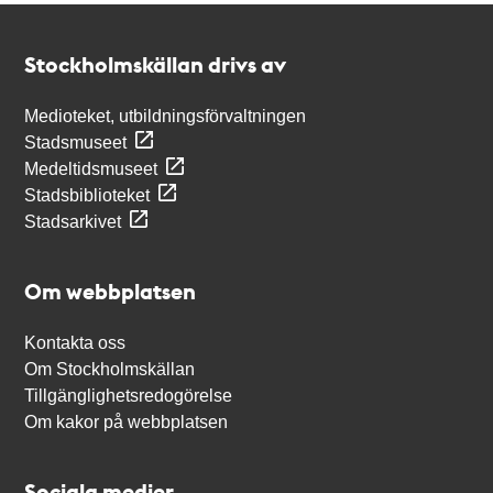
Kontakt
Stockholmskällan
Stockholmskällan drivs av
Medioteket, utbildningsförvaltningen
Stadsmuseet
Medeltidsmuseet
Stadsbiblioteket
Stadsarkivet
Om webbplatsen
Kontakta oss
Om Stockholmskällan
Tillgänglighetsredogörelse
Om kakor på webbplatsen
Sociala medier