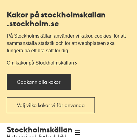
Kakor på stockholmskallan
.stockholm.se
På Stockholmskällan använder vi kakor, cookies, för att
sammanställa statistik och för att webbplatsen ska
fungera på ett bra sätt för dig.
Om kakor på Stockholmskällan
Godkänn alla kakor
Välj vilka kakor vi får använda
Till
Till
Stockholmskällan
navigationen
huvudinnehållet
Historia i ord, ljud och bild