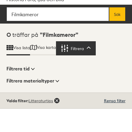
Sök
Fritextsök
Sök
Sökresultat
0
träffar på
Filmkameror
Visa karta
Visa lista
Filtrera
Filtrera
Filtrera tid
Filtrera materialtyper
Visningsläge
Totalt
Valda filter:
Litteraturtips
Rensa filter
0
träffar
Lista
Karta