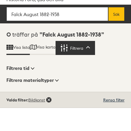
Sök
Fritextsök
Sök
Sökresultat
0
träffar på
Falck August 1882-1938
Visa karta
Visa lista
Filtrera
Filtrera
Filtrera tid
Filtrera materialtyper
Visningsläge
Totalt
Valda filter:
Bildkonst
Rensa filter
0
träffar
Lista
Karta