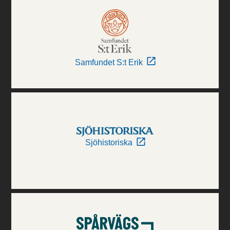
Samfundet S:t Erik
Sjöhistoriska