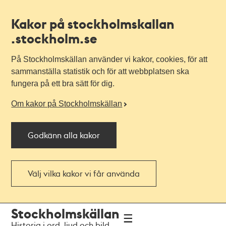
Kakor på stockholmskallan
.stockholm.se
På Stockholmskällan använder vi kakor, cookies, för att
sammanställa statistik och för att webbplatsen ska
fungera på ett bra sätt för dig.
Om kakor på Stockholmskällan
Godkänn alla kakor
Välj vilka kakor vi får använda
Till
Till
Stockholmskällan
navigationen
huvudinnehållet
Historia i ord, ljud och bild