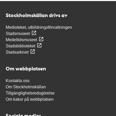
Kontakt
Stockholmskällan
Stockholmskällan drivs av
Medioteket, utbildningsförvaltningen
Stadsmuseet
Medeltidsmuseet
Stadsbiblioteket
Stadsarkivet
Om webbplatsen
Kontakta oss
Om Stockholmskällan
Tillgänglighetsredogörelse
Om kakor på webbplatsen
Sociala medier