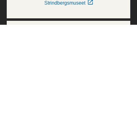
Strindbergsmuseet
Thielska Galleriet
Världskulturmuseerna