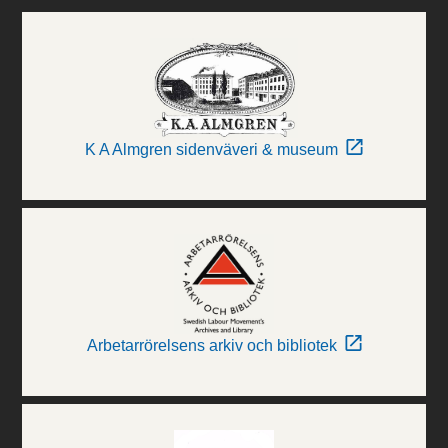
K A Almgren sidenväveri & museum
Arbetarrörelsens arkiv och bibliotek