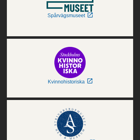
Spårvägsmuseet
Kvinnohistoriska