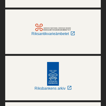
Riksantikvarieämbetet
Riksbankens arkiv