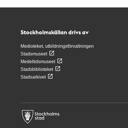
Kontakt
Stockholmskällan
Stockholmskällan drivs av
Medioteket, utbildningsförvaltningen
Stadsmuseet
Medeltidsmuseet
Stadsbiblioteket
Stadsarkivet