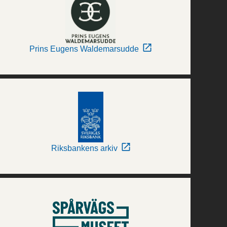
Prins Eugens Waldemarsudde
Riksbankens arkiv