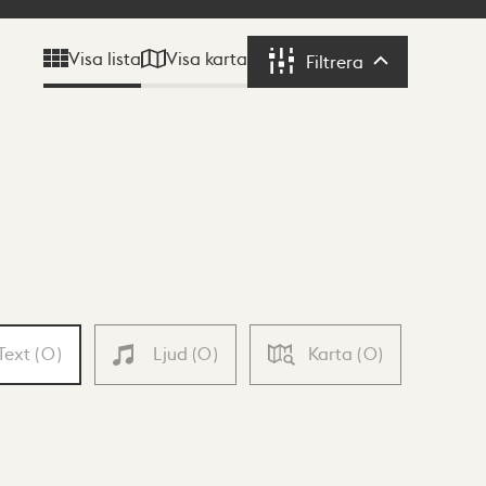
Visa karta
Visa lista
Filtrera
Filtrera
Text
(
0
)
Ljud
(
0
)
Karta
(
0
)