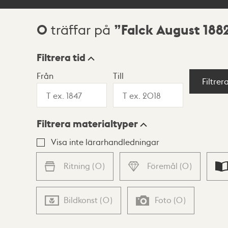
0
Falck August 188
träffar på
Sökresultat
Filtrera tid
Från
Till
Visningsläge
Filtrer
Filtrera materialtyper
Lista
Karta
Visa inte lärarhandledningar
Ritning
(
0
)
Föremål
(
0
)
Bildkonst
(
0
)
Foto
(
0
)