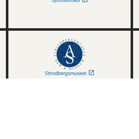
Sjöhistoriska
Strindbergsmuseet