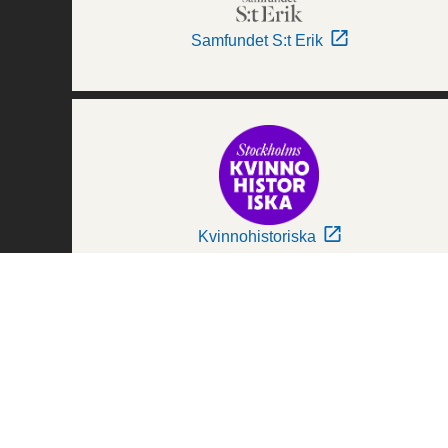
Samfundet S:t Erik
Kvinnohistoriska
Världskulturmuseerna