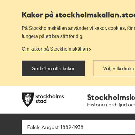
Kakor på stockholmskallan
.st
På Stockholmskällan använder vi kakor, cookies, för a
fungera på ett bra sätt för dig.
Om kakor på Stockholmskällan
Godkänn alla kakor
Välj vilka kak
Till
Till
Stockholmsk
navigationen
huvudinnehållet
Historia i ord, ljud oc
Sök
Fritextsök