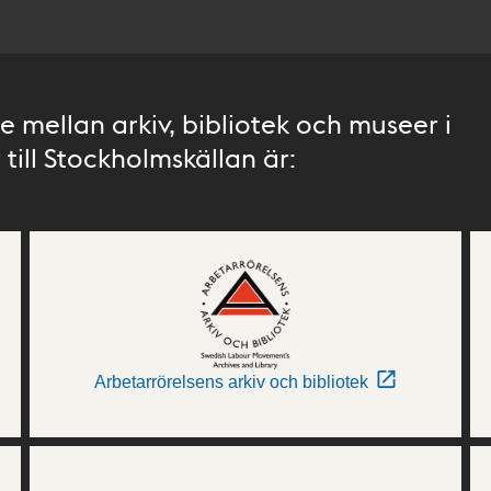
 mellan arkiv, bibliotek och museer i
till Stockholmskällan är:
Arbetarrörelsens arkiv och bibliotek