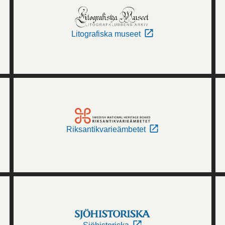
Litografiska museet
Riksantikvarieämbetet