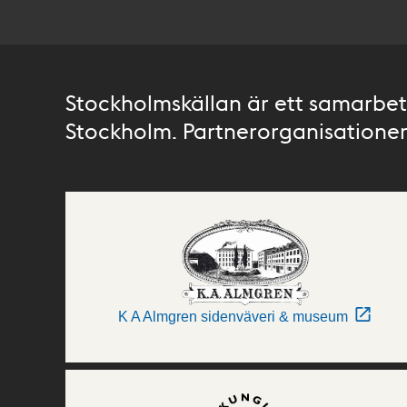
Stockholmskällan är ett samarbete
Stockholm. Partnerorganisationer 
K A Almgren sidenväveri & museum