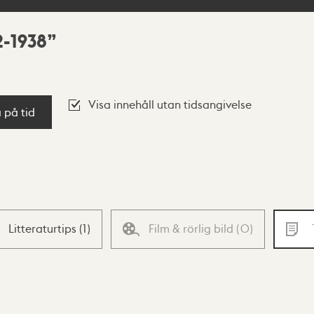
2-1938
Visa innehåll utan tidsangivelse
a på tid
Litteraturtips
(
1
)
Film & rörlig bild
(
0
)