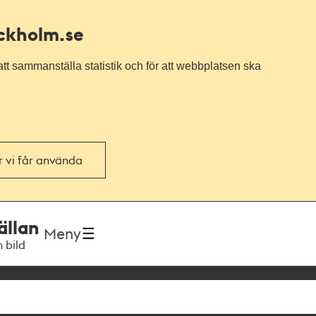
ockholm.se
tt sammanställa statistik och för att webbplatsen ska
or vi får använda
ällan
Meny
h bild