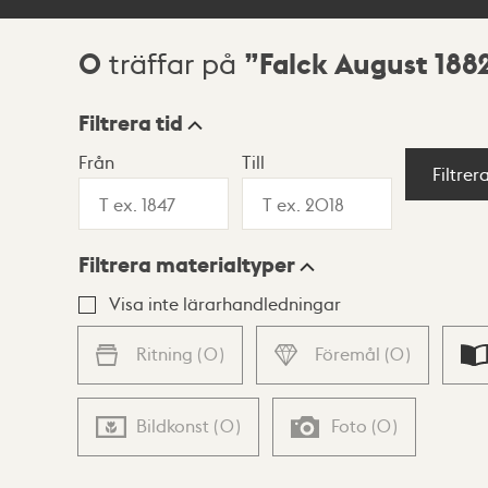
0
Falck August 188
träffar på
Sökresultat
Filtrera tid
Från
Till
Visningsläge
Filtrer
Filtrera materialtyper
Lista
Karta
Visa inte lärarhandledningar
Ritning
(
0
)
Föremål
(
0
)
Bildkonst
(
0
)
Foto
(
0
)