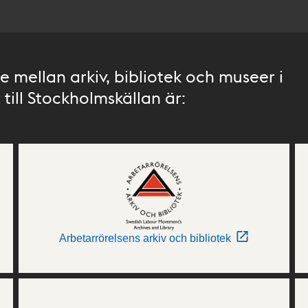
 mellan arkiv, bibliotek och museer i
till Stockholmskällan är:
Arbetarrörelsens arkiv och bibliotek