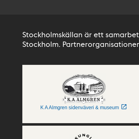
Stockholmskällan är ett samarbete
Stockholm. Partnerorganisationer 
K A Almgren sidenväveri & museum