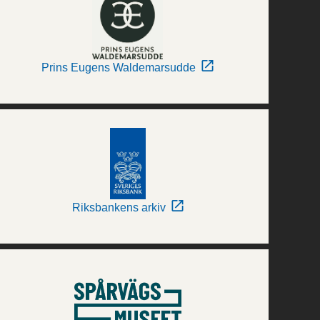
Prins Eugens Waldemarsudde
Riksbankens arkiv