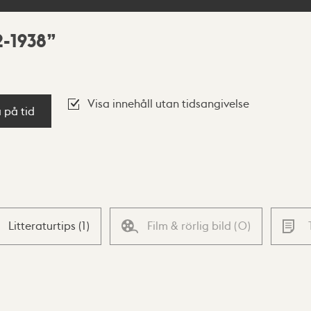
2-1938
Visa innehåll utan tidsangivelse
a på tid
Litteraturtips
(
1
)
Film & rörlig bild
(
0
)