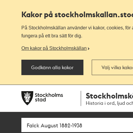
Kakor på stockholmskallan
.st
På Stockholmskällan använder vi kakor, cookies, för a
fungera på ett bra sätt för dig.
Om kakor på Stockholmskällan
Godkänn alla kakor
Välj vilka kak
Till
Till
Stockholmsk
navigationen
huvudinnehållet
Historia i ord, ljud oc
Sök
Fritextsök