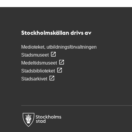
Kontakt
Stockholmskällan
Stockholmskällan drivs av
Medioteket, utbildningsförvaltningen
Stadsmuseet
Medeltidsmuseet
Stadsbiblioteket
Stadsarkivet