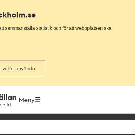
ockholm.se
tt sammanställa statistik och för att webbplatsen ska
or vi får använda
ällan
Meny
h bild