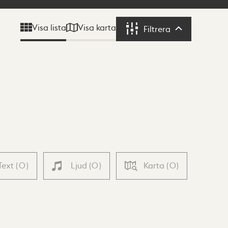
Visa karta
Visa lista
Filtrera
Filtrera
Text
(
0
)
Ljud
(
0
)
Karta
(
0
)