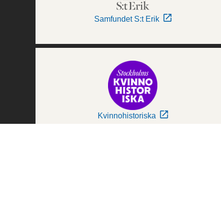
Samfundet S:t Erik
Kvinnohistoriska
Världskulturmuseerna