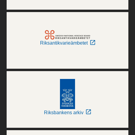
Riksantikvarieämbetet
Riksbankens arkiv