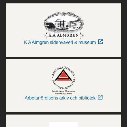
K A Almgren sidenväveri & museum
Arbetarrörelsens arkiv och bibliotek