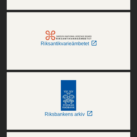
Riksantikvarieämbetet
Riksbankens arkiv