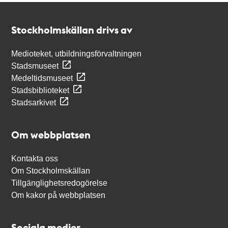
Kontakt
Stockholmskällan
Stockholmskällan drivs av
Medioteket, utbildningsförvaltningen
Stadsmuseet
Medeltidsmuseet
Stadsbiblioteket
Stadsarkivet
Om webbplatsen
Kontakta oss
Om Stockholmskällan
Tillgänglighetsredogörelse
Om kakor på webbplatsen
Sociala medier