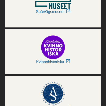
Spårvägsmuseet
Kvinnohistoriska