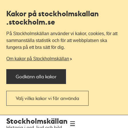
Kakor på stockholmskallan
.stockholm.se
På Stockholmskällan använder vi kakor, cookies, för att
sammanställa statistik och för att webbplatsen ska
fungera på ett bra sätt för dig.
Om kakor på Stockholmskällan
Godkänn alla kakor
Välj vilka kakor vi får använda
Till
Till
Stockholmskällan
navigationen
huvudinnehållet
Historia i ord, ljud och bild