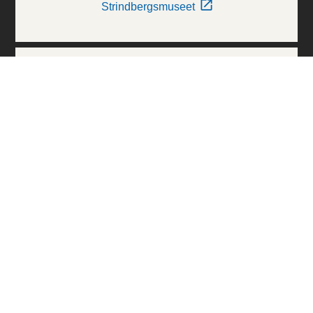
Strindbergsmuseet
Thielska Galleriet
Världskulturmuseerna