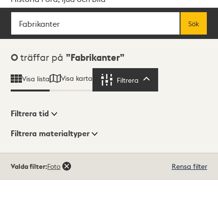
Sök
Fritextsök
Sök
Sökresultat
0
träffar på
Fabrikanter
Visa karta
Visa lista
Filtrera
Filtrera
Filtrera tid
Filtrera materialtyper
Visningsläge
Totalt
Valda filter:
Foto
Rensa filter
0
träffar
Lista
Karta