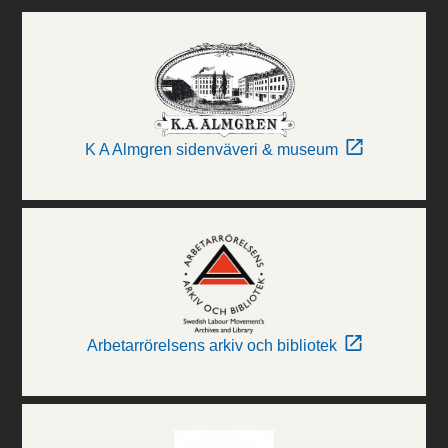
K A Almgren sidenväveri & museum
Arbetarrörelsens arkiv och bibliotek