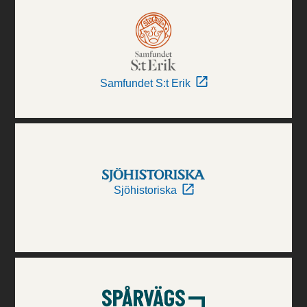
Samfundet S:t Erik
Sjöhistoriska