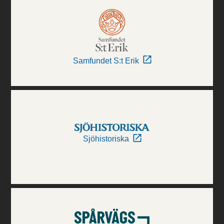
Samfundet S:t Erik
Sjöhistoriska