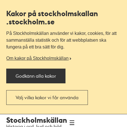
Kakor på stockholmskallan
.stockholm.se
På Stockholmskällan använder vi kakor, cookies, för att
sammanställa statistik och för att webbplatsen ska
fungera på ett bra sätt för dig.
Om kakor på Stockholmskällan
Godkänn alla kakor
Välj vilka kakor vi får använda
Till
Till
Stockholmskällan
navigationen
huvudinnehållet
Historia i ord, ljud och bild