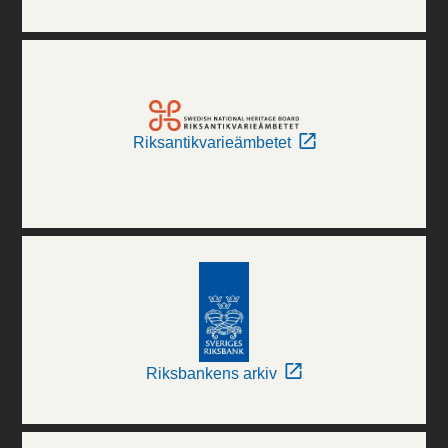
Riksantikvarieämbetet
Riksbankens arkiv