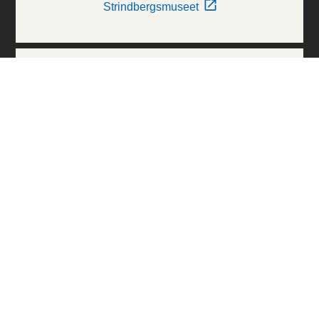
Strindbergsmuseet
Thielska Galleriet
Världskulturmuseerna