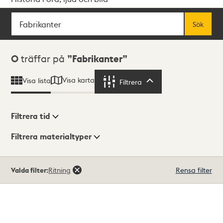
Sök
Fritextsök
Sök
Sökresultat
0
träffar på
Fabrikanter
Visa karta
Visa lista
Filtrera
Filtrera
Filtrera tid
Filtrera materialtyper
Visningsläge
Totalt
Valda filter:
Ritning
Rensa filter
0
träffar
Lista
Karta