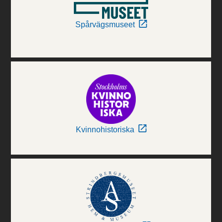
Spårvägsmuseet
Kvinnohistoriska