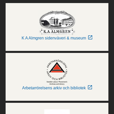
K A Almgren sidenväveri & museum
Arbetarrörelsens arkiv och bibliotek