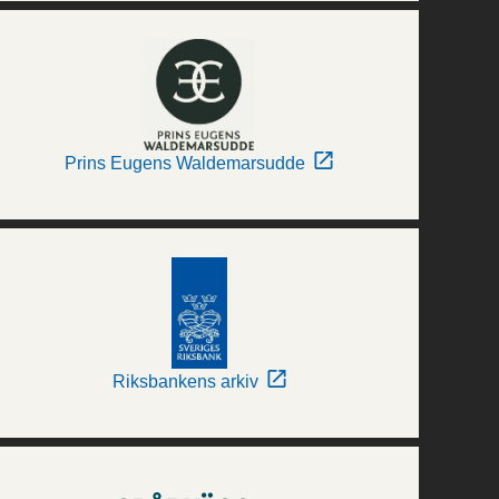
Prins Eugens Waldemarsudde
Riksbankens arkiv