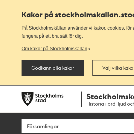
Kakor på stockholmskallan
.st
På Stockholmskällan använder vi kakor, cookies, för a
fungera på ett bra sätt för dig.
Om kakor på Stockholmskällan
Godkänn alla kakor
Välj vilka kak
Till
Till
Stockholmsk
navigationen
huvudinnehållet
Historia i ord, ljud oc
Sök
Fritextsök