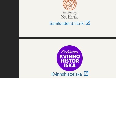
Samfundet S:t Erik
Kvinnohistoriska