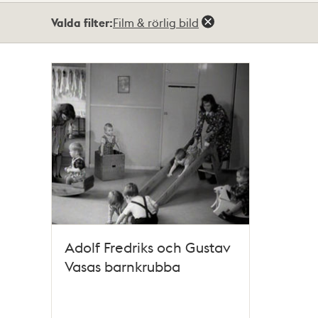
Totalt
Valda filter:
Film & rörlig bild
1
träffar
Adolf Fredriks och Gustav
Vasas barnkrubba