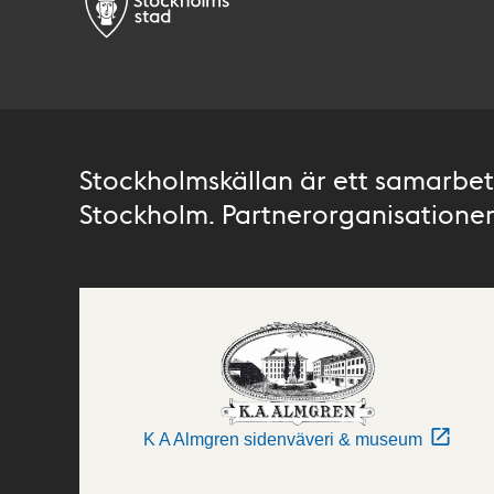
Stockholmskällan är ett samarbete
Stockholm. Partnerorganisationer 
K A Almgren sidenväveri & museum