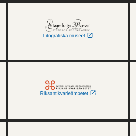
Litografiska museet
Riksantikvarieämbetet