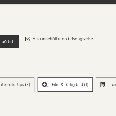
Visa innehåll utan tidsangivelse
a på tid
Litteraturtips
(
7
)
Film & rörlig bild
(
1
)
Te