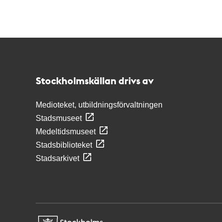
Kontakt
Stockholmskällan
Stockholmskällan drivs av
Medioteket, utbildningsförvaltningen
Stadsmuseet
Medeltidsmuseet
Stadsbiblioteket
Stadsarkivet