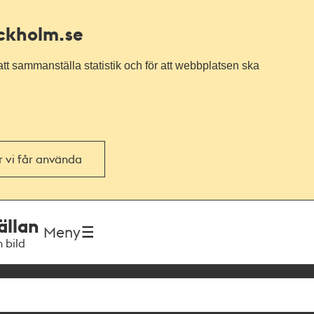
ockholm.se
tt sammanställa statistik och för att webbplatsen ska
or vi får använda
ällan
Meny
h bild