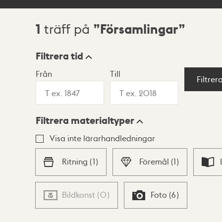
1
Församlingar
träff på
Sökresultat
Filtrera tid
Från
Till
Visningsläge
Filtrer
Filtrera materialtyper
Lista
Karta
Visa inte lärarhandledningar
Ritning
(
1
)
Föremål
(
1
)
Bildkonst
(
0
)
Foto
(
6
)