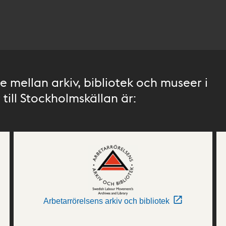
 mellan arkiv, bibliotek och museer i
till Stockholmskällan är:
Arbetarrörelsens arkiv och bibliotek