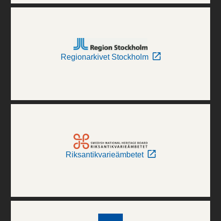
Regionarkivet Stockholm
Riksantikvarieämbetet