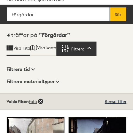
Sök
Fritextsök
Sök
Sökresultat
4
träffar på
Förgårdar
Visa karta
Visa lista
Filtrera
Filtrera
Filtrera tid
Filtrera materialtyper
Visningsläge
Totalt
Valda filter:
Foto
Rensa filter
4
träffar
Lista
Karta