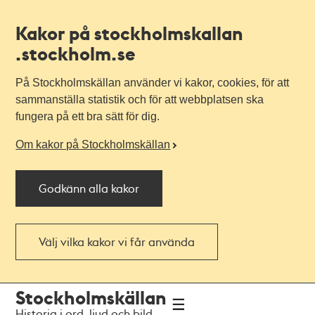
Kakor på stockholmskallan
.stockholm.se
På Stockholmskällan använder vi kakor, cookies, för att
sammanställa statistik och för att webbplatsen ska
fungera på ett bra sätt för dig.
Om kakor på Stockholmskällan
Godkänn alla kakor
Välj vilka kakor vi får använda
Till
Till
Stockholmskällan
navigationen
huvudinnehållet
Historia i ord, ljud och bild