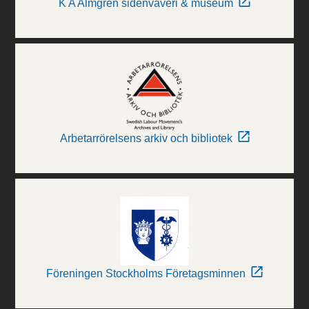
K A Almgren sidenväveri & museum
Arbetarrörelsens arkiv och bibliotek
Föreningen Stockholms Företagsminnen