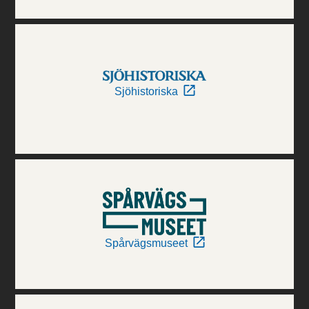
Sjöhistoriska
Spårvägsmuseet