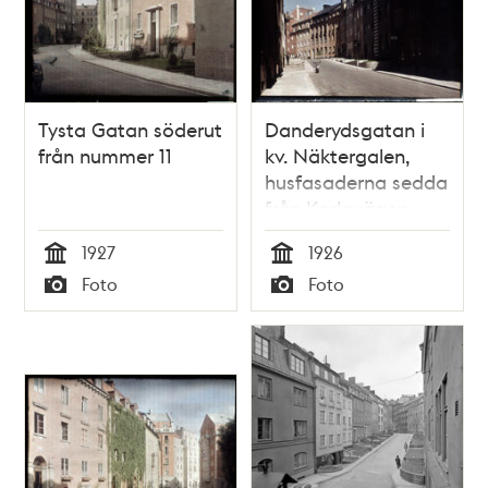
Tysta Gatan söderut
Danderydsgatan i
från nummer 11
kv. Näktergalen,
husfasaderna sedda
från Karlavägen
1927
1926
Tid
Tid
Foto
Foto
Typ
Typ