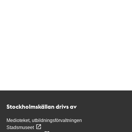
Kontakt
Stockholmskällan
Stockholmskällan drivs av
Medioteket, utbildningsförvaltningen
Stadsmuseet