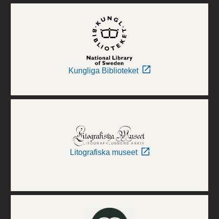
Kungliga Biblioteket
Litografiska museet