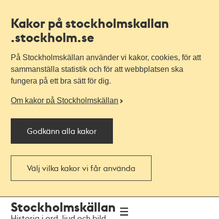
Kakor på stockholmskallan
.stockholm.se
På Stockholmskällan använder vi kakor, cookies, för att
sammanställa statistik och för att webbplatsen ska
fungera på ett bra sätt för dig.
Om kakor på Stockholmskällan
Godkänn alla kakor
Välj vilka kakor vi får använda
Till
Till
Stockholmskällan
navigationen
huvudinnehållet
Historia i ord, ljud och bild