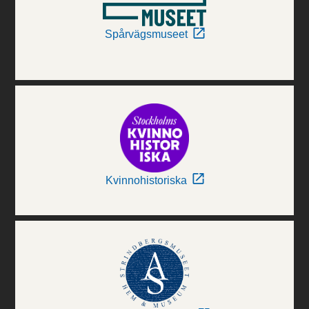
Spårvägsmuseet
Kvinnohistoriska