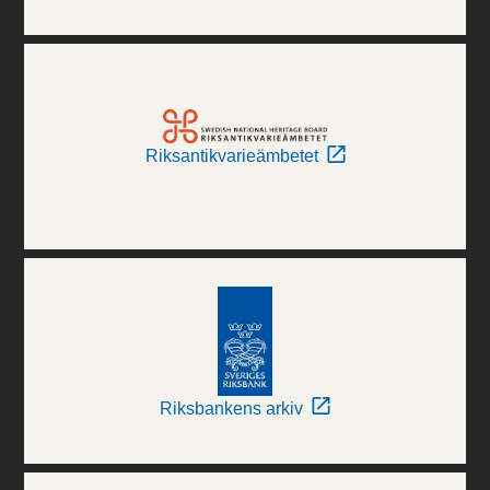
Riksantikvarieämbetet
Riksbankens arkiv