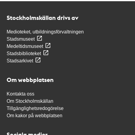
Kontakt
Stockholmskällan
Stockholmskällan drivs av
Medioteket, utbildningsförvaltningen
Stadsmuseet
Medeltidsmuseet
Stadsbiblioteket
Stadsarkivet
Om webbplatsen
Kontakta oss
Om Stockholmskällan
Tillgänglighetsredogörelse
Om kakor på webbplatsen
Sociala medier