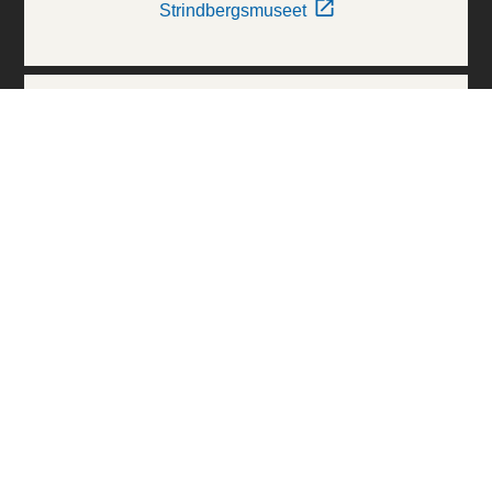
Strindbergsmuseet
Thielska Galleriet
Världskulturmuseerna