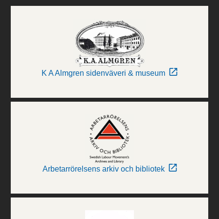
K A Almgren sidenväveri & museum
Arbetarrörelsens arkiv och bibliotek