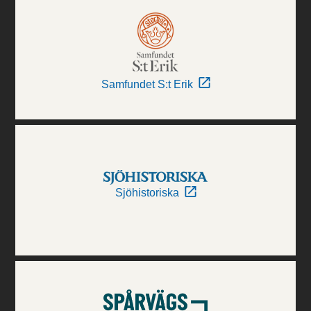
Samfundet S:t Erik
Sjöhistoriska