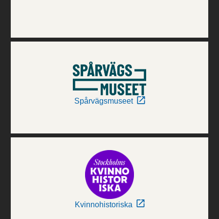
Spårvägsmuseet
Kvinnohistoriska