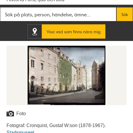
Fritextsök
Sök
Visa vad som finns nära mig
Foto
Fotograf: Cronquist, Gustaf W:son (1878-1967).
Stadsmuseet