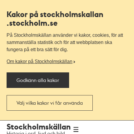
Kakor på stockholmskallan
.stockholm.se
På Stockholmskällan använder vi kakor, cookies, för att
sammanställa statistik och för att webbplatsen ska
fungera på ett bra sätt för dig.
Om kakor på Stockholmskällan
Godkänn alla kakor
Välj vilka kakor vi får använda
Till
Till
Stockholmskällan
navigationen
huvudinnehållet
Historia i ord, ljud och bild