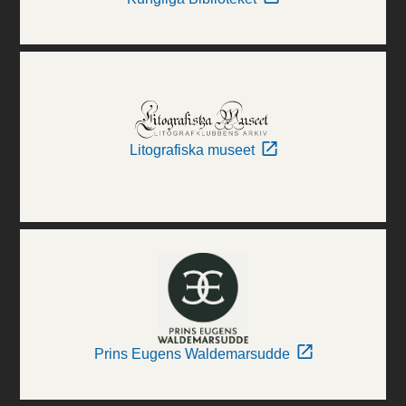
Litografiska museet
Prins Eugens Waldemarsudde