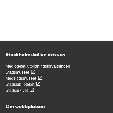
Kontakt
Stockholmskällan
Stockholmskällan drivs av
Medioteket, utbildningsförvaltningen
Stadsmuseet
Medeltidsmuseet
Stadsbiblioteket
Stadsarkivet
Om webbplatsen