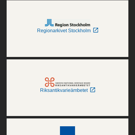
Regionarkivet Stockholm
Riksantikvarieämbetet