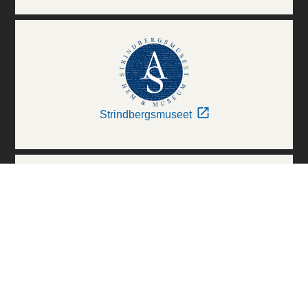
Strindbergsmuseet
Thielska Galleriet