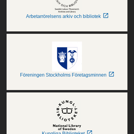
Arbetarrörelsens arkiv och bibliotek
Föreningen Stockholms Företagsminnen
Kungliga Biblioteket