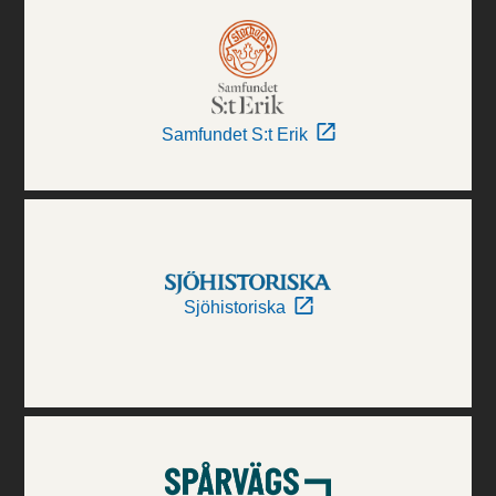
Samfundet S:t Erik
Sjöhistoriska