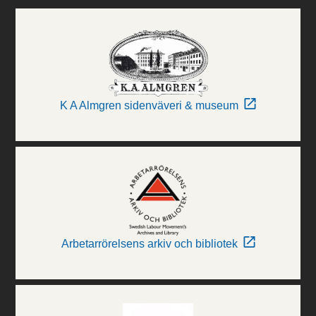
K A Almgren sidenväveri & museum
Arbetarrörelsens arkiv och bibliotek