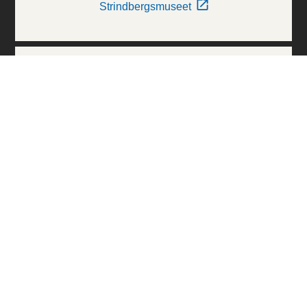
Strindbergsmuseet
Thielska Galleriet
Världskulturmuseerna