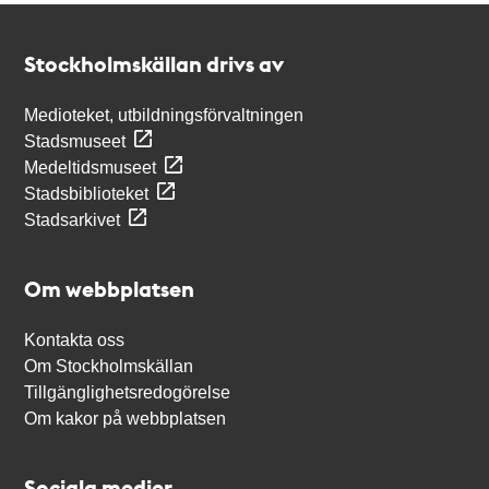
Kontakt
Stockholmskällan
Stockholmskällan drivs av
Medioteket, utbildningsförvaltningen
Stadsmuseet
Medeltidsmuseet
Stadsbiblioteket
Stadsarkivet
Om webbplatsen
Kontakta oss
Om Stockholmskällan
Tillgänglighetsredogörelse
Om kakor på webbplatsen
Sociala medier