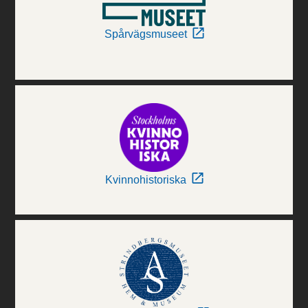
Spårvägsmuseet
Kvinnohistoriska