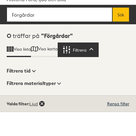
Sök
Fritextsök
Sök
Sökresultat
0
träffar på
Förgårdar
Visa karta
Visa lista
Filtrera
Filtrera
Filtrera tid
Filtrera materialtyper
Visningsläge
Totalt
Valda filter:
Ljud
Rensa filter
0
träffar
Lista
Karta