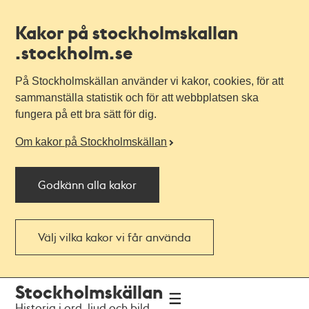
Kakor på stockholmskallan
.stockholm.se
På Stockholmskällan använder vi kakor, cookies, för att
sammanställa statistik och för att webbplatsen ska
fungera på ett bra sätt för dig.
Om kakor på Stockholmskällan
Godkänn alla kakor
Välj vilka kakor vi får använda
Till
Till
Stockholmskällan
navigationen
huvudinnehållet
Historia i ord, ljud och bild