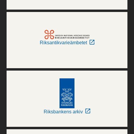
Riksantikvarieämbetet
Riksbankens arkiv