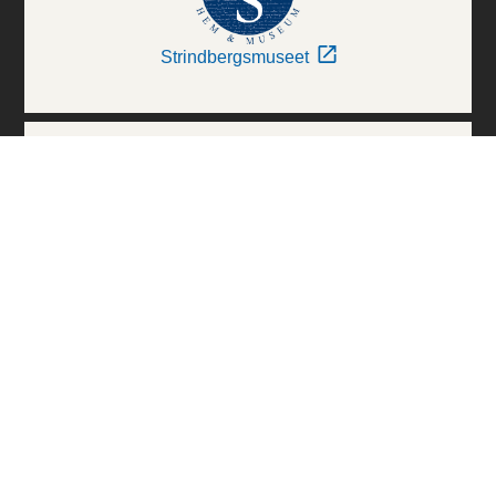
Strindbergsmuseet
Thielska Galleriet
Världskulturmuseerna