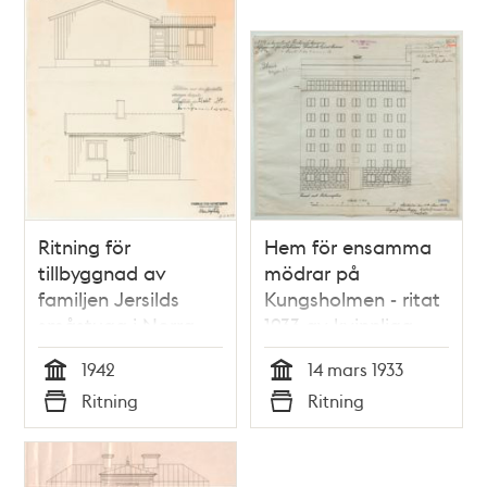
Ritning för
Hem för ensamma
tillbyggnad av
mödrar på
familjen Jersilds
Kungsholmen - ritat
småstuga i Norra
1933 av kvinnliga
Ängby 1942
arkitektpionjärer
1942
14 mars 1933
Tid
Tid
Ritning
Ritning
Typ
Typ