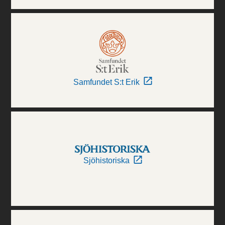
Samfundet S:t Erik
Sjöhistoriska