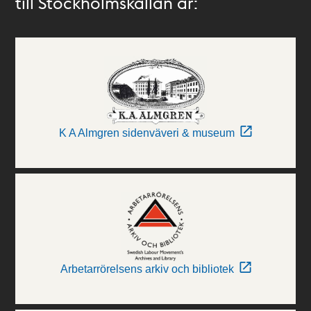
till Stockholmskällan är:
K A Almgren sidenväveri & museum
Arbetarrörelsens arkiv och bibliotek