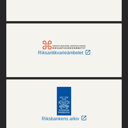
Riksantikvarieämbetet
Riksbankens arkiv