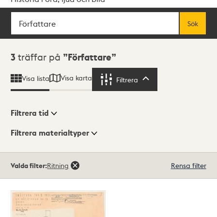
Sök
Fritextsök
Sök
Sökresultat
3
träffar på
Författare
Visa karta
Visa lista
Filtrera
Filtrera
Filtrera tid
Filtrera materialtyper
Visningsläge
Totalt
Valda filter:
Ritning
Rensa filter
3
träffar
Lista
Karta