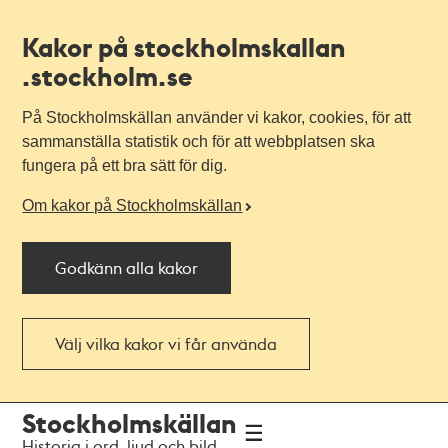
Kakor på stockholmskallan
.stockholm.se
På Stockholmskällan använder vi kakor, cookies, för att
sammanställa statistik och för att webbplatsen ska
fungera på ett bra sätt för dig.
Om kakor på Stockholmskällan
Godkänn alla kakor
Välj vilka kakor vi får använda
Till
Till
Stockholmskällan
navigationen
huvudinnehållet
Historia i ord, ljud och bild