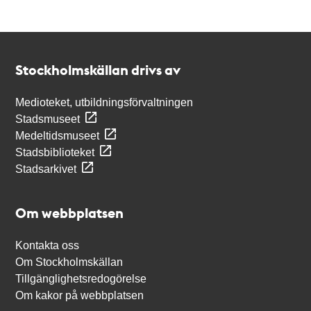
Kontakt
Stockholmskällan
Stockholmskällan drivs av
Medioteket, utbildningsförvaltningen
Stadsmuseet
Medeltidsmuseet
Stadsbiblioteket
Stadsarkivet
Om webbplatsen
Kontakta oss
Om Stockholmskällan
Tillgänglighetsredogörelse
Om kakor på webbplatsen