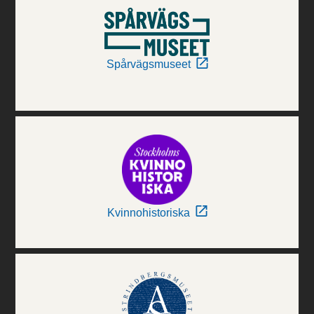
Spårvägsmuseet
Kvinnohistoriska