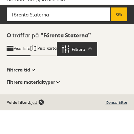
Sök
Fritextsök
Sök
Sökresultat
0
träffar på
Förenta Staterna
Visa karta
Visa lista
Filtrera
Filtrera
Filtrera tid
Filtrera materialtyper
Visningsläge
Totalt
Valda filter:
Ljud
Rensa filter
0
träffar
Lista
Karta