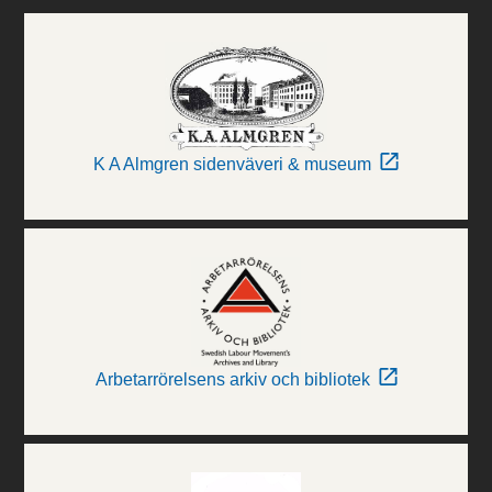
K A Almgren sidenväveri & museum
Arbetarrörelsens arkiv och bibliotek