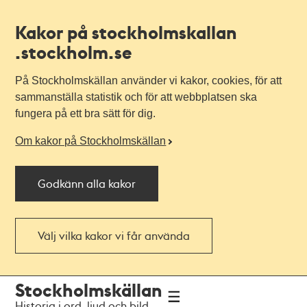
Kakor på stockholmskallan
.stockholm.se
På Stockholmskällan använder vi kakor, cookies, för att
sammanställa statistik och för att webbplatsen ska
fungera på ett bra sätt för dig.
Om kakor på Stockholmskällan
Godkänn alla kakor
Välj vilka kakor vi får använda
Till
Till
Stockholmskällan
navigationen
huvudinnehållet
Historia i ord, ljud och bild