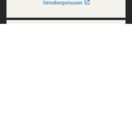
Strindbergsmuseet
Thielska Galleriet
Världskulturmuseerna