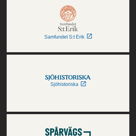
Samfundet S:t Erik
Sjöhistoriska