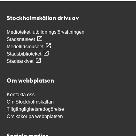
Kontakt
Stockholmskällan
Stockholmskällan drivs av
Medioteket, utbildningsförvaltningen
Stadsmuseet
Medeltidsmuseet
Stadsbiblioteket
Stadsarkivet
Om webbplatsen
Kontakta oss
Om Stockholmskällan
Tillgänglighetsredogörelse
Om kakor på webbplatsen
Sociala medier