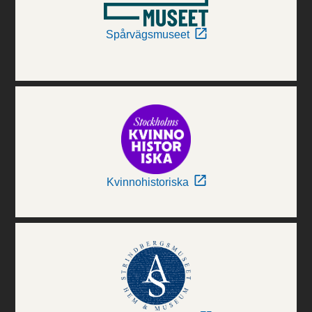
Spårvägsmuseet
Kvinnohistoriska