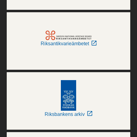
Riksantikvarieämbetet
Riksbankens arkiv