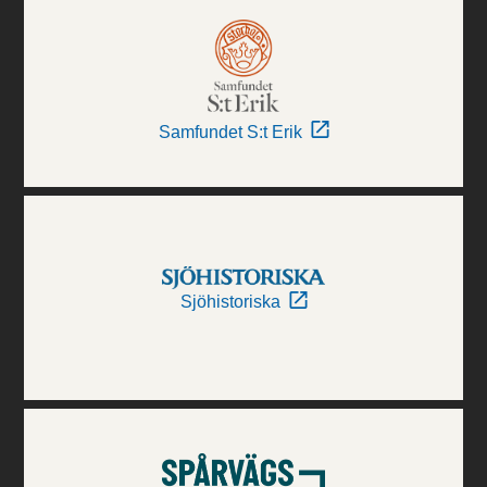
Samfundet S:t Erik
Sjöhistoriska