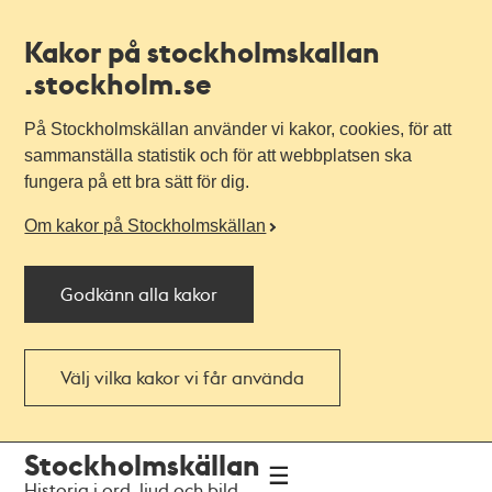
Kakor på stockholmskallan
.stockholm.se
På Stockholmskällan använder vi kakor, cookies, för att
sammanställa statistik och för att webbplatsen ska
fungera på ett bra sätt för dig.
Om kakor på Stockholmskällan
Godkänn alla kakor
Välj vilka kakor vi får använda
Till
Till
Stockholmskällan
navigationen
huvudinnehållet
Historia i ord, ljud och bild