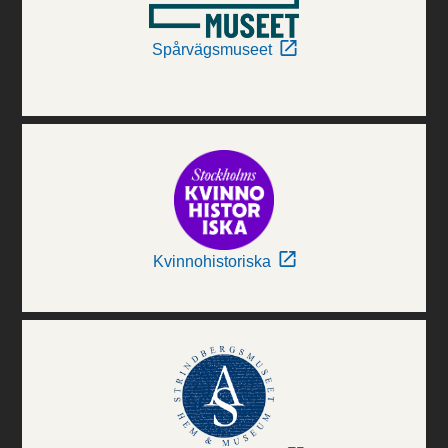
Spårvägsmuseet
Kvinnohistoriska