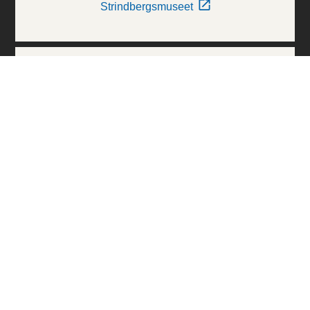
Strindbergsmuseet
Thielska Galleriet
Världskulturmuseerna