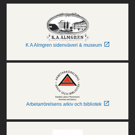
K A Almgren sidenväveri & museum
Arbetarrörelsens arkiv och bibliotek