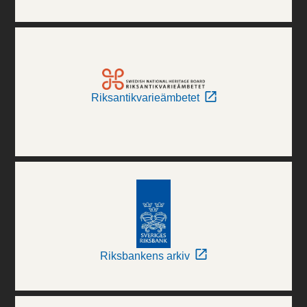
Riksantikvarieämbetet
Riksbankens arkiv