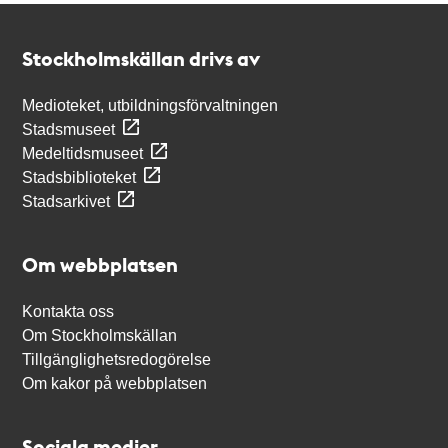
Kontakt
Stockholmskällan
Stockholmskällan drivs av
Medioteket, utbildningsförvaltningen
Stadsmuseet
Medeltidsmuseet
Stadsbiblioteket
Stadsarkivet
Om webbplatsen
Kontakta oss
Om Stockholmskällan
Tillgänglighetsredogörelse
Om kakor på webbplatsen
Sociala medier