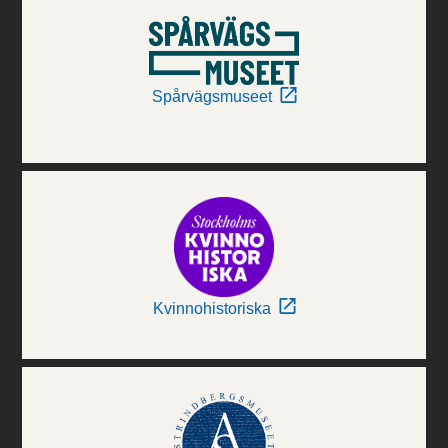
Spårvägsmuseet
Kvinnohistoriska