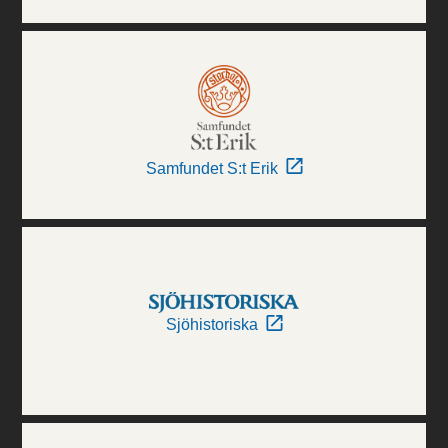
Samfundet S:t Erik
Sjöhistoriska