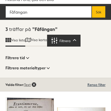
Sök
Fritextsök
Sök
Sökresultat
3
träffar på
Fåfängan
Visa karta
Visa lista
Filtrera
Filtrera
Filtrera tid
Filtrera materialtyper
Visningsläge
Totalt
Valda filter:
Text
Rensa filter
3
träffar
Lista
Karta