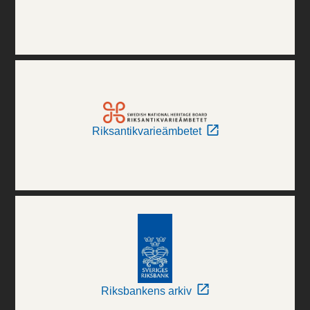
Riksantikvarieämbetet
Riksbankens arkiv