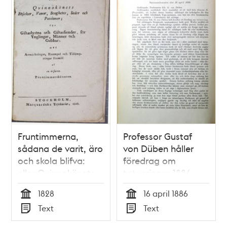
Fruntimmerna,
Professor Gustaf
sådana de varit, äro
von Düben håller
och skola blifva:
föredrag om
eller Qvinnokönets
tatueringar 1886
Böjelser, Vanor,
1828
16 april 1886
Seder och
Tid
Tid
Text
Text
Passioner; för
Typ
Typ
Giftaslystna och