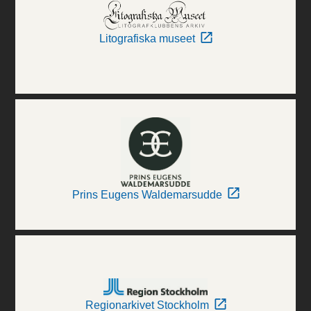
Litografiska museet
Prins Eugens Waldemarsudde
Regionarkivet Stockholm