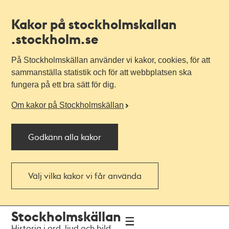
Kakor på stockholmskallan
.stockholm.se
På Stockholmskällan använder vi kakor, cookies, för att
sammanställa statistik och för att webbplatsen ska
fungera på ett bra sätt för dig.
Om kakor på Stockholmskällan
Godkänn alla kakor
Välj vilka kakor vi får använda
Till
Till
Stockholmskällan
navigationen
huvudinnehållet
Historia i ord, ljud och bild