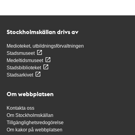
Kontakt
Stockholmskällan
Stockholmskällan drivs av
Medioteket, utbildningsförvaltningen
Stadsmuseet
Medeltidsmuseet
Stadsbiblioteket
Stadsarkivet
Om webbplatsen
Kontakta oss
Om Stockholmskällan
Tillgänglighetsredogörelse
Om kakor på webbplatsen