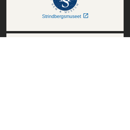
Strindbergsmuseet
Thielska Galleriet
Världskulturmuseerna