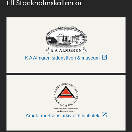
till Stockholmskällan är:
K A Almgren sidenväveri & museum
Arbetarrörelsens arkiv och bibliotek