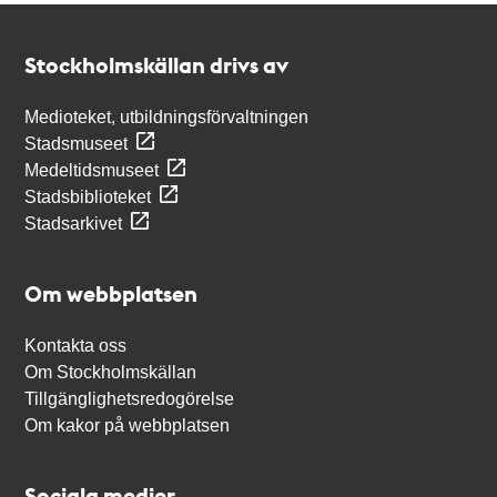
Kontakt
Stockholmskällan
Stockholmskällan drivs av
Medioteket, utbildningsförvaltningen
Stadsmuseet
Medeltidsmuseet
Stadsbiblioteket
Stadsarkivet
Om webbplatsen
Kontakta oss
Om Stockholmskällan
Tillgänglighetsredogörelse
Om kakor på webbplatsen
Sociala medier