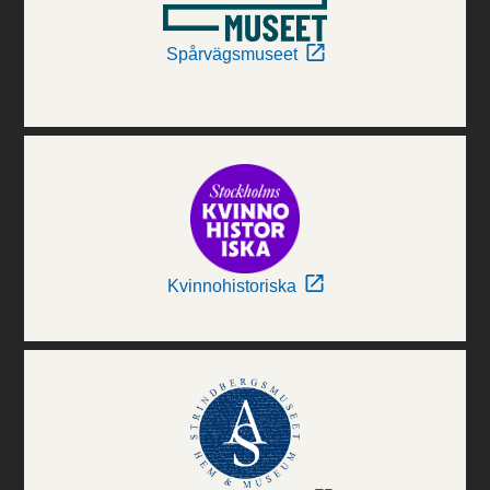
Spårvägsmuseet
Kvinnohistoriska