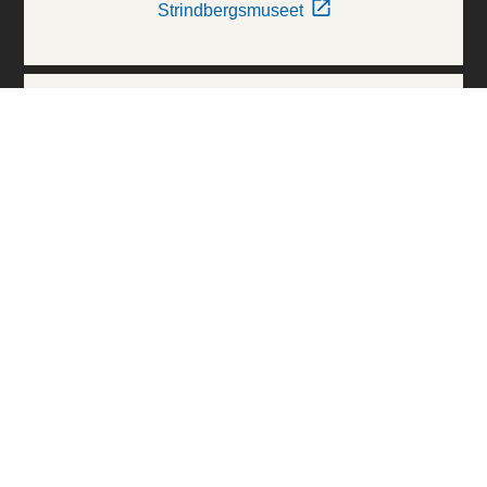
Strindbergsmuseet
Thielska Galleriet
Världskulturmuseerna