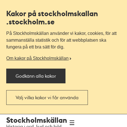
Kakor på stockholmskallan
.stockholm.se
På Stockholmskällan använder vi kakor, cookies, för att
sammanställa statistik och för att webbplatsen ska
fungera på ett bra sätt för dig.
Om kakor på Stockholmskällan
Godkänn alla kakor
Välj vilka kakor vi får använda
Till
Till
Stockholmskällan
navigationen
huvudinnehållet
Historia i ord, ljud och bild