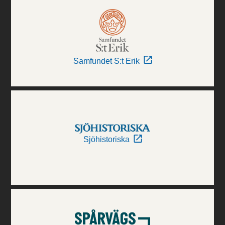
Samfundet S:t Erik
Sjöhistoriska