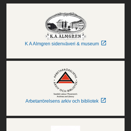
K A Almgren sidenväveri & museum
Arbetarrörelsens arkiv och bibliotek