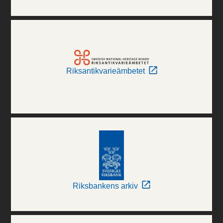
Riksantikvarieämbetet
Riksbankens arkiv