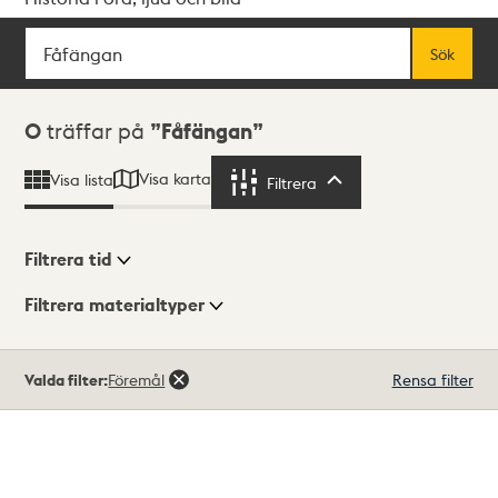
Sök
Fritextsök
Sök
Sökresultat
0
träffar på
Fåfängan
Visa karta
Visa lista
Filtrera
Filtrera
Filtrera tid
Filtrera materialtyper
Visningsläge
Totalt
Valda filter:
Föremål
Rensa filter
0
träffar
Lista
Karta