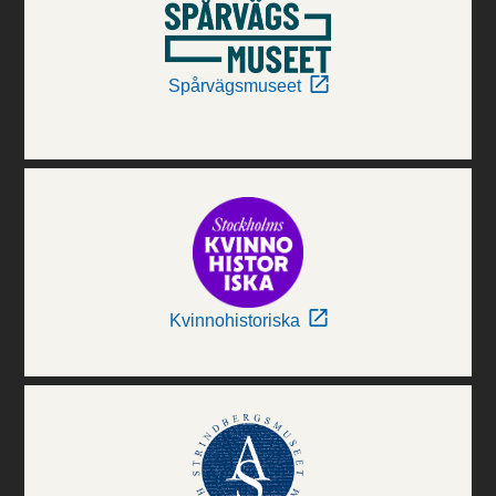
Spårvägsmuseet
Kvinnohistoriska