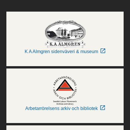
K A Almgren sidenväveri & museum
Arbetarrörelsens arkiv och bibliotek