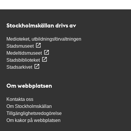
Kontakt
Stockholmskällan
Stockholmskällan drivs av
Medioteket, utbildningsförvaltningen
Stadsmuseet
Medeltidsmuseet
Stadsbiblioteket
Stadsarkivet
Om webbplatsen
Kontakta oss
Om Stockholmskällan
Tillgänglighetsredogörelse
Om kakor på webbplatsen