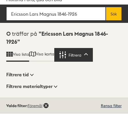
Sök
Fritextsök
Sök
Sökresultat
0
träffar på
Ericsson Lars Magnus 1846-
1926
Visa karta
Visa lista
Filtrera
Filtrera
Filtrera tid
Filtrera materialtyper
Visningsläge
Totalt
Valda filter:
Föremål
Rensa filter
0
träffar
Lista
Karta