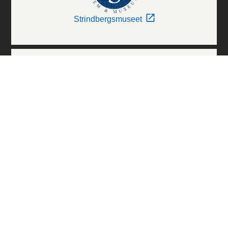
Strindbergsmuseet
Thielska Galleriet
Världskulturmuseerna