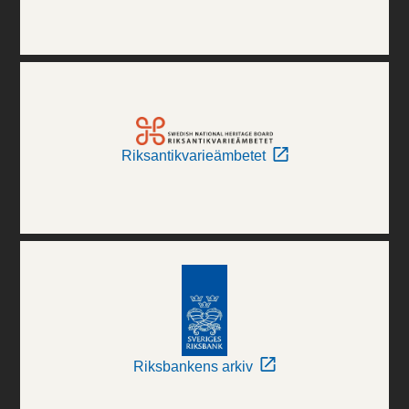
Riksantikvarieämbetet
Riksbankens arkiv