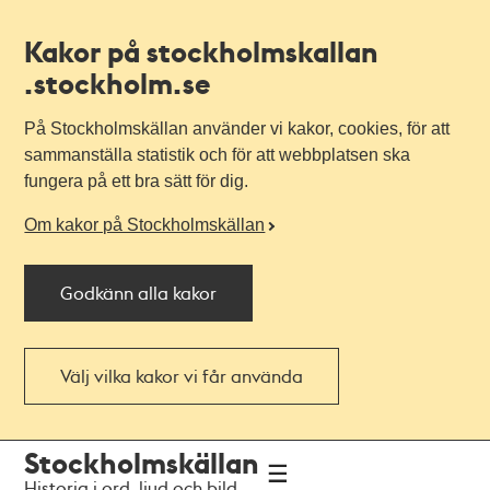
Kakor på stockholmskallan
.stockholm.se
På Stockholmskällan använder vi kakor, cookies, för att
sammanställa statistik och för att webbplatsen ska
fungera på ett bra sätt för dig.
Om kakor på Stockholmskällan
Godkänn alla kakor
Välj vilka kakor vi får använda
Till
Till
Stockholmskällan
navigationen
huvudinnehållet
Historia i ord, ljud och bild