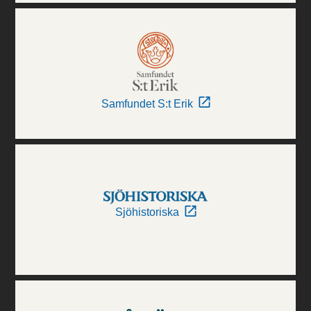
Samfundet S:t Erik
Sjöhistoriska