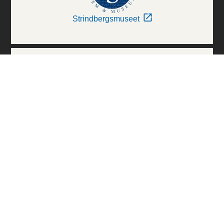
Strindbergsmuseet
Thielska Galleriet
Världskulturmuseerna