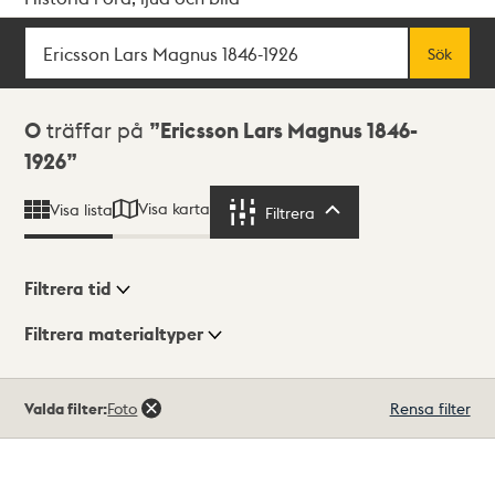
Sök
Fritextsök
Sök
Sökresultat
0
träffar på
Ericsson Lars Magnus 1846-
1926
Visa karta
Visa lista
Filtrera
Filtrera
Filtrera tid
Filtrera materialtyper
Visningsläge
Totalt
Valda filter:
Foto
Rensa filter
0
träffar
Lista
Karta