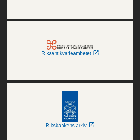
Riksantikvarieämbetet
Riksbankens arkiv