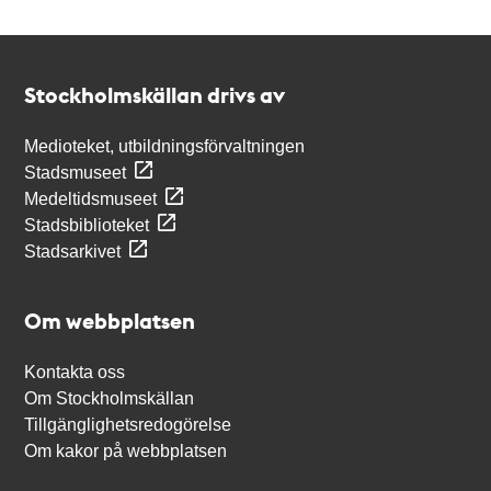
Kontakt
Stockholmskällan
Stockholmskällan drivs av
Medioteket, utbildningsförvaltningen
Stadsmuseet
Medeltidsmuseet
Stadsbiblioteket
Stadsarkivet
Om webbplatsen
Kontakta oss
Om Stockholmskällan
Tillgänglighetsredogörelse
Om kakor på webbplatsen