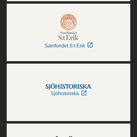
Samfundet S:t Erik
Sjöhistoriska