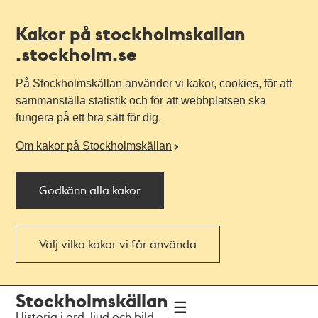
Kakor på stockholmskallan
.stockholm.se
På Stockholmskällan använder vi kakor, cookies, för att
sammanställa statistik och för att webbplatsen ska
fungera på ett bra sätt för dig.
Om kakor på Stockholmskällan
Godkänn alla kakor
Välj vilka kakor vi får använda
Till
Till
Stockholmskällan
navigationen
huvudinnehållet
Historia i ord, ljud och bild