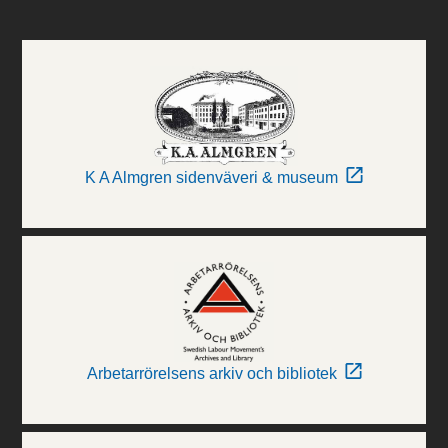
K A Almgren sidenväveri & museum
Arbetarrörelsens arkiv och bibliotek