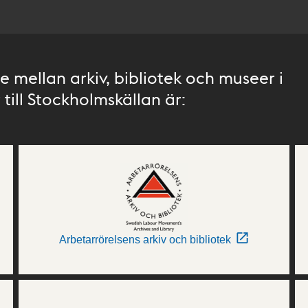
 mellan arkiv, bibliotek och museer i
till Stockholmskällan är:
Arbetarrörelsens arkiv och bibliotek