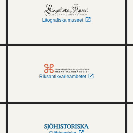
Litografiska museet
Riksantikvarieämbetet