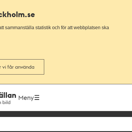
ockholm.se
tt sammanställa statistik och för att webbplatsen ska
or vi får använda
ällan
Meny
h bild