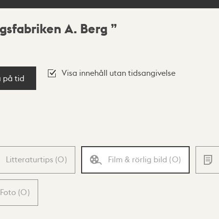
gsfabriken A. Berg
Visa innehåll utan tidsangivelse
a på tid
Litteraturtips
(
0
)
Film & rörlig bild
(
0
)
Foto
(
0
)