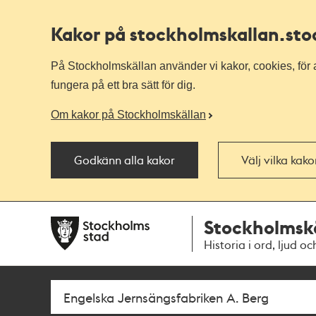
Kakor på stockholmskallan
.st
På Stockholmskällan använder vi kakor, cookies, för a
fungera på ett bra sätt för dig.
Om kakor på Stockholmskällan
Godkänn alla kakor
Välj vilka kak
Till
Till
Stockholmsk
navigationen
huvudinnehållet
Historia i ord, ljud oc
Sök
Fritextsök