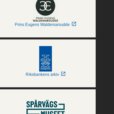
Prins Eugens Waldemarsudde
Riksbankens arkiv