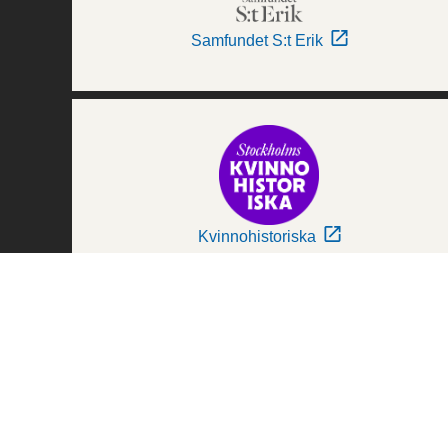
Samfundet S:t Erik
Kvinnohistoriska
Världskulturmuseerna