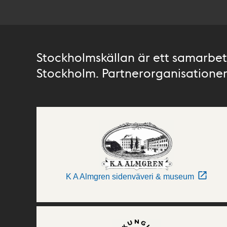
Stockholmskällan är ett samarbete
Stockholm. Partnerorganisationer 
K A Almgren sidenväveri & museum