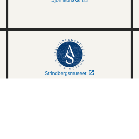
Sjöhistoriska
Strindbergsmuseet