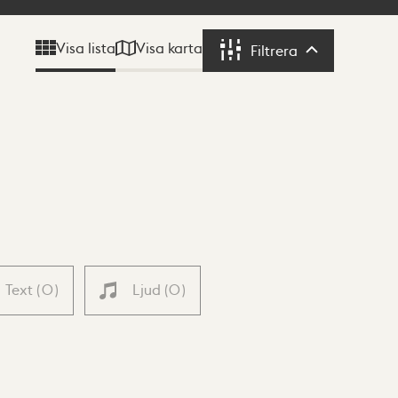
Visa karta
Visa lista
Filtrera
Filtrera
Text
(
0
)
Ljud
(
0
)