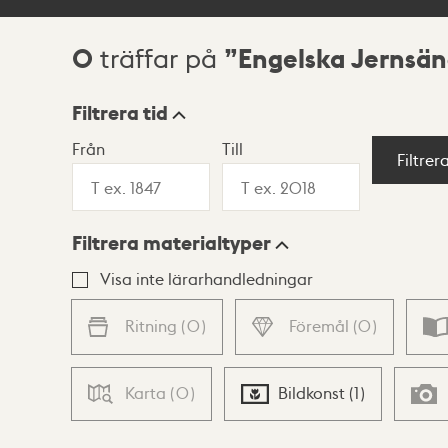
0
Engelska Jernsän
träffar på
Sökresultat
Filtrera tid
Från
Till
Visningsläge
Filtrer
Filtrera materialtyper
Lista
Karta
Visa inte lärarhandledningar
Ritning
(
0
)
Föremål
(
0
)
Karta
(
0
)
Bildkonst
(
1
)