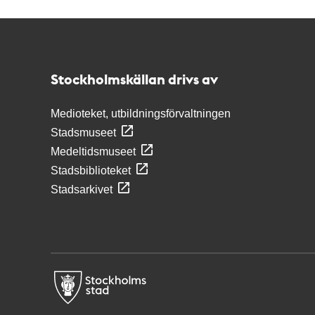
Kontakt
Stockholmskällan
Stockholmskällan drivs av
Medioteket, utbildningsförvaltningen
Stadsmuseet
Medeltidsmuseet
Stadsbiblioteket
Stadsarkivet