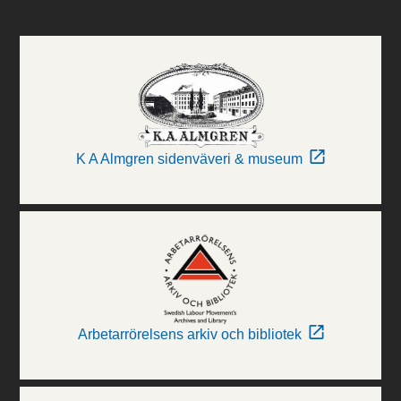
K A Almgren sidenväveri & museum
Arbetarrörelsens arkiv och bibliotek