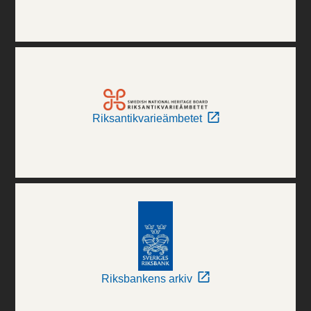
Riksantikvarieämbetet
Riksbankens arkiv