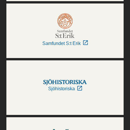
Samfundet S:t Erik
Sjöhistoriska