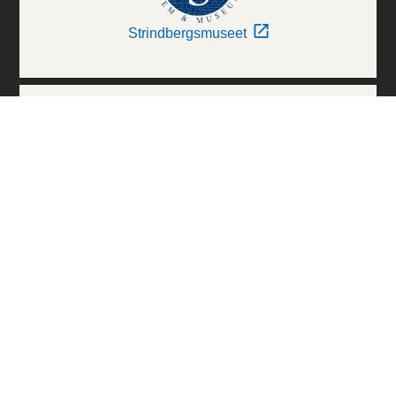
Strindbergsmuseet
Thielska Galleriet
Världskulturmuseerna