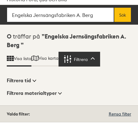
Sök
Fritextsök
Sök
Sökresultat
0
träffar på
Engelska Jernsängsfabriken A.
Berg
Visa karta
Visa lista
Filtrera
Filtrera
Filtrera tid
Filtrera materialtyper
Visningsläge
Totalt
Valda filter:
Rensa filter
0
träffar
Lista
Karta