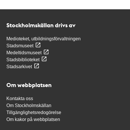
Kontakt
Stockholmskällan
Stockholmskällan drivs av
Medioteket, utbildningsförvaltningen
Stadsmuseet
Medeltidsmuseet
Stadsbiblioteket
Stadsarkivet
Om webbplatsen
Kontakta oss
Om Stockholmskällan
Tillgänglighetsredogörelse
Om kakor på webbplatsen