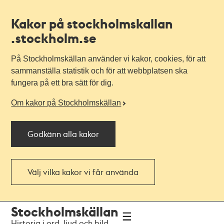
Kakor på stockholmskallan
.stockholm.se
På Stockholmskällan använder vi kakor, cookies, för att
sammanställa statistik och för att webbplatsen ska
fungera på ett bra sätt för dig.
Om kakor på Stockholmskällan
Godkänn alla kakor
Välj vilka kakor vi får använda
Till
Till
Stockholmskällan
navigationen
huvudinnehållet
Historia i ord, ljud och bild