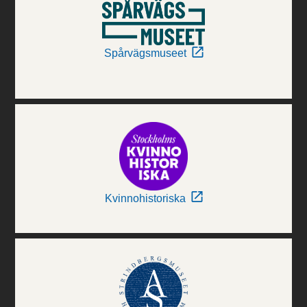
Spårvägsmuseet
Kvinnohistoriska