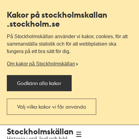
Kakor på stockholmskallan
.stockholm.se
På Stockholmskällan använder vi kakor, cookies, för att
sammanställa statistik och för att webbplatsen ska
fungera på ett bra sätt för dig.
Om kakor på Stockholmskällan
Godkänn alla kakor
Välj vilka kakor vi får använda
Till
Till
Stockholmskällan
navigationen
huvudinnehållet
Historia i ord, ljud och bild