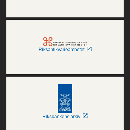
Riksantikvarieämbetet
Riksbankens arkiv