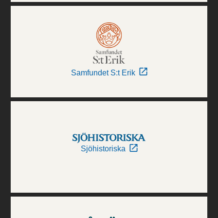
Samfundet S:t Erik
Sjöhistoriska