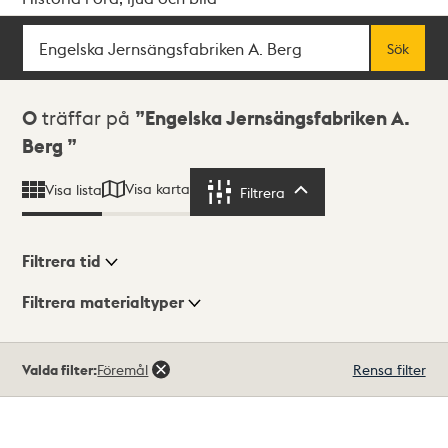
Sök
Fritextsök
Sök
Sökresultat
0
träffar på
Engelska Jernsängsfabriken A.
Berg
Visa karta
Visa lista
Filtrera
Filtrera
Filtrera tid
Filtrera materialtyper
Visningsläge
Totalt
Valda filter:
Föremål
Rensa filter
0
träffar
Lista
Karta