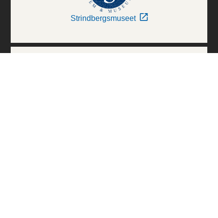
Strindbergsmuseet
Thielska Galleriet
Världskulturmuseerna