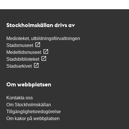
Kontakt
Stockholmskällan
Stockholmskällan drivs av
Medioteket, utbildningsförvaltningen
Stadsmuseet
Medeltidsmuseet
Stadsbiblioteket
Stadsarkivet
Om webbplatsen
Kontakta oss
Om Stockholmskällan
Tillgänglighetsredogörelse
Om kakor på webbplatsen