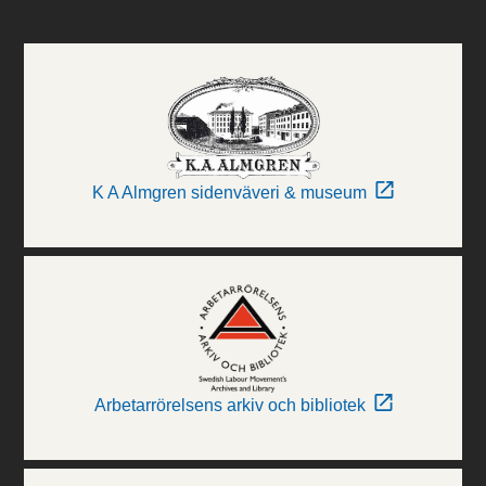
K A Almgren sidenväveri & museum
Arbetarrörelsens arkiv och bibliotek