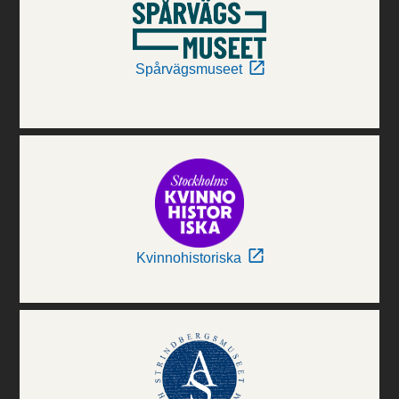
Spårvägsmuseet
Kvinnohistoriska